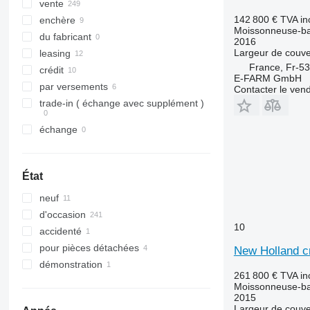
vente
T-series
142 800 €
TVA in
enchère
W-series
Moissonneuse-ba
du fabricant
X-series
2016
Largeur de couve
leasing
France, Fr-5
crédit
E-FARM GmbH
par versements
Contacter le ven
trade-in ( échange avec supplément )
échange
État
neuf
d'occasion
10
accidenté
pour pièces détachées
New Holland cr
démonstration
261 800 €
TVA in
Moissonneuse-ba
2015
Largeur de couve