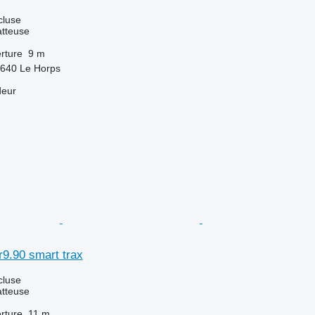
cluse
tteuse
rture
9 m
3640 Le Horps
deur
9.90 smart trax
cluse
tteuse
rture
11 m