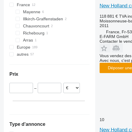
France
New Holland c
8230
9560
W-series
CX880
TF78
TX30
Mayenne
8240
9600
CX6090
TX32
118 881 €
TVA in
Illkirch-Graffenstaden
8250
9610
CX8060
TX34
Moissonneuse-ba
2011
Chauvoncourt
9120
9640
CX8070
TX64
France, Fr-5
Richebourg
9230
9650
CX8080
TX65
E-FARM GmbH
Arras
Contacter le ven
9240
9660
CX8090
TX66
Europe
Axial-Flow
9670 STS
TX67
autres
Allemagne
Vous vendez des 
9680
TX68
Avec nous, c'est 
Pologne
Ukraine
9750
Déposer une
Espagne
Argentine
9760 STS
Prix
Royaume-Uni
9770
Lituanie
9780
–
Roumanie
9860 STS
Autriche
9880
Danemark
C-series
tout afficher
H-series
10
M-series
Type d'annonce
S-series
New Holland c