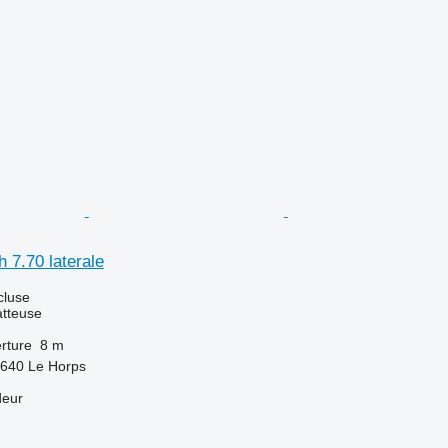
 7.70 laterale
cluse
tteuse
rture
8 m
3640 Le Horps
deur