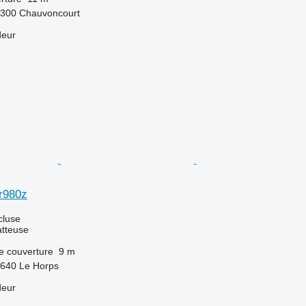
5300 Chauvoncourt
deur
r980z
cluse
tteuse
e couverture
9 m
3640 Le Horps
deur