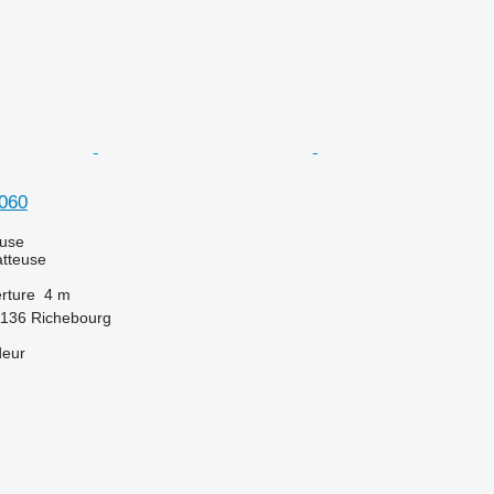
060
luse
tteuse
rture
4 m
2136 Richebourg
deur