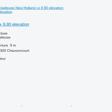
levation
 8.80 elevation
cluse
tteuse
rture
9 m
5300 Chauvoncourt
deur