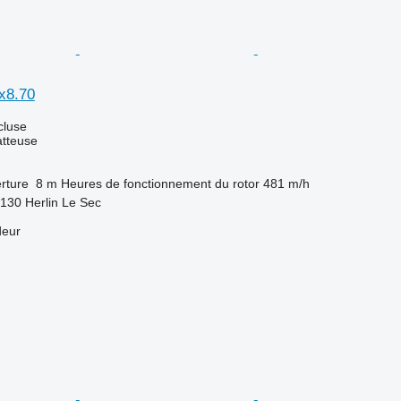
x8.70
cluse
tteuse
rture
8 m
Heures de fonctionnement du rotor
481 m/h
130 Herlin Le Sec
deur