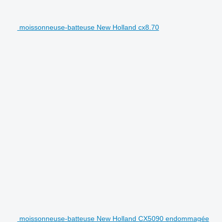
moissonneuse-batteuse New Holland cx8.70
moissonneuse-batteuse New Holland CX5090 endommagée