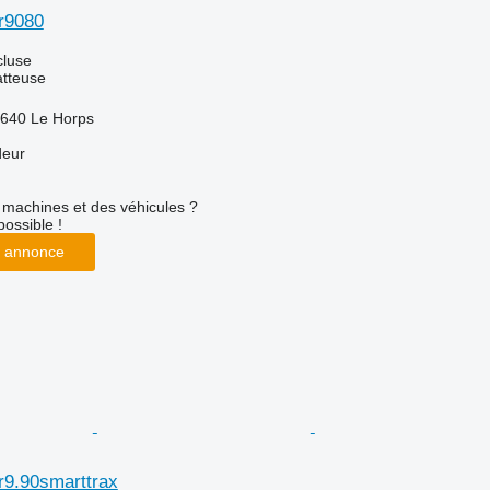
r9080
cluse
tteuse
3640 Le Horps
deur
machines et des véhicules ?
possible !
 annonce
r9.90smarttrax