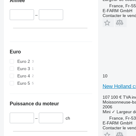
Année
France, Fr-5
E-FARM GmbH
–
Contacter le ven
Euro
Euro 2
Euro 3
10
Euro 4
Euro 5
New Holland c
107 100 €
TVA in
Moissonneuse-ba
Puissance du moteur
2006
Mini
✓
Largeur d
France, Fr-5
–
ch
E-FARM GmbH
Contacter le ven