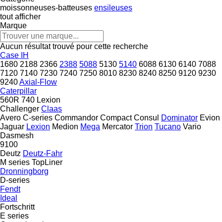
moissonneuses-batteuses
ensileuses
tout afficher
Marque
Aucun résultat trouvé pour cette recherche
Case IH
1680
2188
2366
2388
5088
5130
5140
6088
6130
6140
7088
7120
7140
7230
7240
7250
8010
8230
8240
8250
9120
9230
9240
Axial-Flow
Caterpillar
560R
740
Lexion
Challenger
Claas
Avero
C-series
Commandor
Compact
Consul
Dominator
Evion
Jaguar
Lexion
Medion
Mega
Mercator
Trion
Tucano
Vario
Dasmesh
9100
Deutz
Deutz-Fahr
M series
TopLiner
Dronningborg
D-series
Fendt
Ideal
Fortschritt
E series