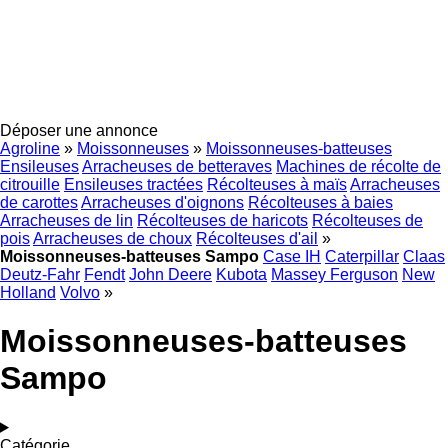
Déposer une annonce
Agroline
»
Moissonneuses
»
Moissonneuses-batteuses
Ensileuses
Arracheuses de betteraves
Machines de récolte de
citrouille
Ensileuses tractées
Récolteuses à maïs
Arracheuses
de carottes
Arracheuses d'oignons
Récolteuses à baies
Arracheuses de lin
Récolteuses de haricots
Récolteuses de
pois
Arracheuses de choux
Récolteuses d'ail
»
Moissonneuses-batteuses Sampo
Case IH
Caterpillar
Claas
Deutz-Fahr
Fendt
John Deere
Kubota
Massey Ferguson
New
Holland
Volvo
»
Moissonneuses-batteuses
Sampo
Catégorie