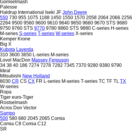
Gomselmash
Palesse
Haldrup
International
Iseki
JF
John Deere
550
730
955
1075
1188
1450
1550
1570
2058
2064
2066
2256
2264
9500
9560
9600
9610
9640
9650
9660
9670 STS
9680
9750
9760 STS
9770
9780
9860 STS
9880
C-series
H-series
M-series
S-series
T-series
W-series
X-series
Kemper
Krone
Big X
Kubota
Laverda
310
3600
3650
L-series
M-series
Lovol
MacDon
Massey Ferguson
34
38
40
186
7274
7278
7282
7345
7370
9280
9380
9790
Ideal
Mitsubishi
New Holland
8030
CR
CS
CX
FR
L-series
M-series
T-series
TC
TF
TL
TX
W-series
Ropa
Tiger
euro-Tiger
Rostselmash
Acros
Don
Vector
Sampo
500
580
680
2045
2065
Comia
Comia C8
Comia C12
SR