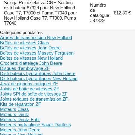
Sekcja Rozdzielacza CNH Section
Numéro
distributeur 87329 pour New Holland
de
Case T7, T7000 et Puma T7040 pour
812,80 €
catalogue
New Holland Case T7, T7000, Puma
: 87329
T7040
Catégories populaires
Arbres de transmission New Holland
Boîtes de vitesses Claas
Boîtes de vitesses John Deere
Boîtes de vitesses Massey Ferguson
Boîtes de vitesses New Holland
Crochets d'attelage John Deere
Disques d'embrayage ZF
Distributeurs hydrauliques John Deere
Distributeurs hydrauliques New Holland
Jeux de pignons coniques ZF
Joints de boîte de vitesses ZF
Joints SPI de boîte de vitesses ZF
Joints toriques de transmission ZF
Kits de réparation ZF
Moteurs Claas
Moteurs Deutz
Moteurs Deutz-Fahr
Moteurs hydraulique Sauer-Danfoss
Moteurs John Deere
Moteurs New Holland