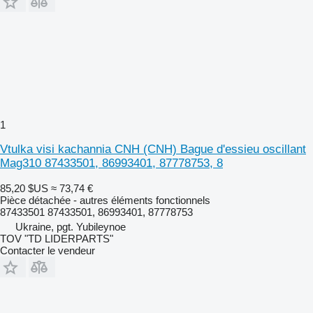
1
Vtulka visi kachannia CNH (CNH) Bague d'essieu oscillant
Mag310 87433501, 86993401, 87778753, 8
85,20 $US
≈ 73,74 €
Pièce détachée - autres éléments fonctionnels
87433501 87433501, 86993401, 87778753
Ukraine, pgt. Yubileynoe
TOV "TD LIDERPARTS"
Contacter le vendeur