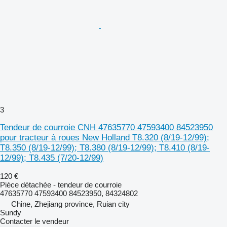
3
Tendeur de courroie CNH 47635770 47593400 84523950
pour tracteur à roues New Holland T8.320 (8/19-12/99);
T8.350 (8/19-12/99); T8.380 (8/19-12/99); T8.410 (8/19-
12/99); T8.435 (7/20-12/99)
120 €
Pièce détachée - tendeur de courroie
47635770 47593400 84523950, 84324802
Chine, Zhejiang province, Ruian city
Sundy
Contacter le vendeur