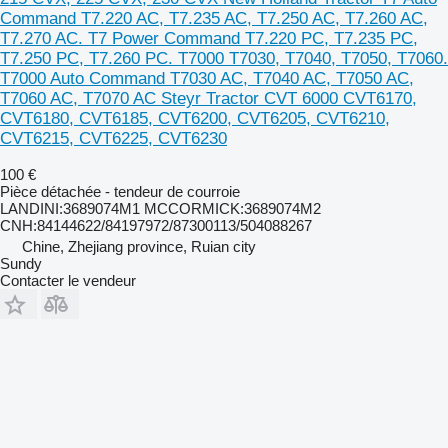
Command T7.220 AC, T7.235 AC, T7.250 AC, T7.260 AC,
T7.270 AC. T7 Power Command T7.220 PC, T7.235 PC,
T7.250 PC, T7.260 PC. T7000 T7030, T7040, T7050, T7060.
T7000 Auto Command T7030 AC, T7040 AC, T7050 AC,
T7060 AC, T7070 AC Steyr Tractor CVT 6000 CVT6170,
CVT6180, CVT6185, CVT6200, CVT6205, CVT6210,
CVT6215, CVT6225, CVT6230
100 €
Pièce détachée - tendeur de courroie
LANDINI:3689074M1 MCCORMICK:3689074M2
CNH:84144622/84197972/87300113/504088267
Chine, Zhejiang province, Ruian city
Sundy
Contacter le vendeur