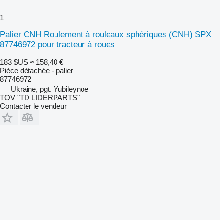
1
Palier CNH Roulement à rouleaux sphériques (CNH) SPX
87746972 pour tracteur à roues
183 $US
≈ 158,40 €
Pièce détachée - palier
87746972
Ukraine, pgt. Yubileynoe
TOV "TD LIDERPARTS"
Contacter le vendeur