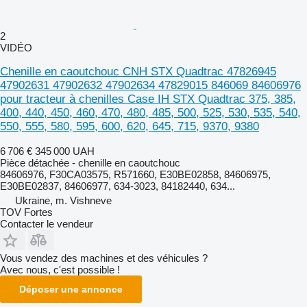
2
VIDÉO
Chenille en caoutchouc CNH STX Quadtrac 47826945
47902631 47902632 47902634 47829015 846069 84606976
pour tracteur à chenilles Case IH STX Quadtrac 375, 385,
400, 440, 450, 460, 470, 480, 485, 500, 525, 530, 535, 540,
550, 555, 580, 595, 600, 620, 645, 715, 9370, 9380
6 706 €
345 000 UAH
Pièce détachée - chenille en caoutchouc
84606976, F30CA03575, R571660, E30BE02858, 84606975,
E30BE02837, 84606977, 634-3023, 84182440, 634...
Ukraine, m. Vishneve
TOV Fortes
Contacter le vendeur
Vous vendez des machines et des véhicules ?
Avec nous, c'est possible !
Déposer une annonce