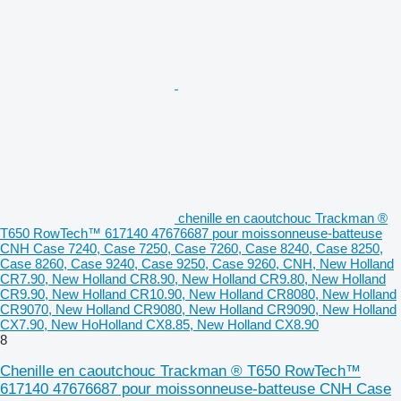
chenille en caoutchouc Trackman ®
T650 RowTech™ 617140 47676687 pour moissonneuse-batteuse
CNH Case 7240, Case 7250, Case 7260, Case 8240, Case 8250,
Case 8260, Case 9240, Case 9250, Case 9260, CNH, New Holland
CR7.90, New Holland CR8.90, New Holland CR9.80, New Holland
CR9.90, New Holland CR10.90, New Holland CR8080, New Holland
CR9070, New Holland CR9080, New Holland CR9090, New Holland
CX7.90, New HoHolland CX8.85, New Holland CX8.90
8
Chenille en caoutchouc Trackman ® T650 RowTech™
617140 47676687 pour moissonneuse-batteuse CNH Case