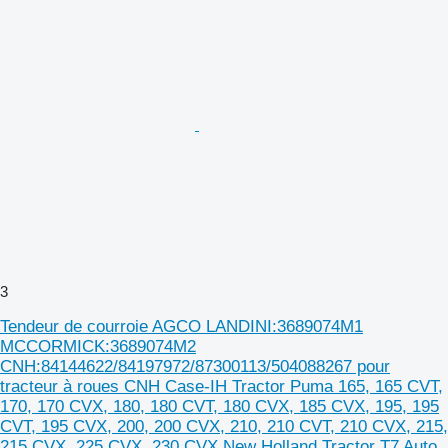
3
Tendeur de courroie AGCO LANDINI:3689074M1
MCCORMICK:3689074M2
CNH:84144622/84197972/87300113/504088267 pour
tracteur à roues CNH Case-IH Tractor Puma 165, 165 CVT,
170, 170 CVX, 180, 180 CVT, 180 CVX, 185 CVX, 195, 195
CVT, 195 CVX, 200, 200 CVX, 210, 210 CVT, 210 CVX, 215,
215 CVX, 225 CVX, 230 CVX New Holland Tractor T7 Auto