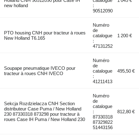
Holland CNH 90512090 pour Case IH
catalogue
1 045 €
new holland
:
90512090
Numéro
de
PTO housing CNH pour tracteur à roues
catalogue
1 200 €
New Holland T6.165
:
47131252
Numéro
de
Soupape pneumatique IVECO pour
catalogue
495,50 €
tracteur à roues CNH IVECO
:
41211413
Numéro
de
Sekcja Rozdzielacza CNH Section
catalogue
distributeur Case Puma / New Holland
:
812,80 €
230 87330318 873298 pour tracteur à
87330318
roues Case IH Puma / New Holland 230
87329822
51443156