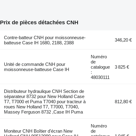
Prix de pièces détachées CNH
Contre-batteur CNH pour moissonneuse-
346,20 €
batteuse Case IH 1680, 2188, 2388
Numéro
de
Unité de commande CNH pour
catalogue
3 825 €
moissonneuse-batteuse Case IH
:
48030111
Distributeur hydraulique CNH Section de
séparateur 8732 pour New Holland Case
T7, T7000 et Puma T7040 pour tracteur à
812,80 €
roues New Holland T7, T7000, T7040,
Massey Ferguson 8732 ,Case IH Puma
Numéro
Moniteur CNH Boîtier d'écran New
de