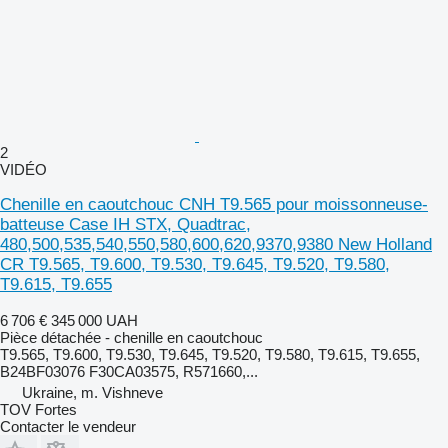
2
VIDÉO
Chenille en caoutchouc CNH T9.565 pour moissonneuse-
batteuse Case IH STX, Quadtrac,
480,500,535,540,550,580,600,620,9370,9380 New Holland
CR T9.565, T9.600, T9.530, T9.645, T9.520, T9.580,
T9.615, T9.655
6 706 €
345 000 UAH
Pièce détachée - chenille en caoutchouc
T9.565, T9.600, T9.530, T9.645, T9.520, T9.580, T9.615, T9.655,
B24BF03076 F30CA03575, R571660,...
Ukraine, m. Vishneve
TOV Fortes
Contacter le vendeur