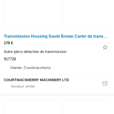
Transmission Housing David Brown Carter de transmission Case 1594, 1394, 1494, 1690 K949217 ; 917726 pour tracteur à roues Case Case 1594, 1394, 1494, 1690
170 €
Autre pièce détachée de transmission
917726
Irlande, Courtmacsherry
COURTMACSHERRY MACHINERY LTD