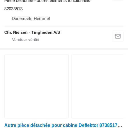
Pièce détachée - autres éléments fonctionnels
82033513
Danemark, Hemmet
Chr. Nielsen - Tingheden A/S
Autre pièce détachée pour cabine Deflektor 87385179 pour moissonneuse-batteuse Case New Holland