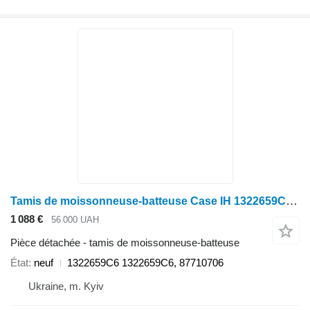
Tamis de moissonneuse-batteuse Case IH 1322659C6 pour Case Resheto Verkhnie Kukurudziane
1 088 €
56 000 UAH
Pièce détachée - tamis de moissonneuse-batteuse
État
neuf
1322659C6 1322659C6, 87710706
Ukraine, m. Kyiv