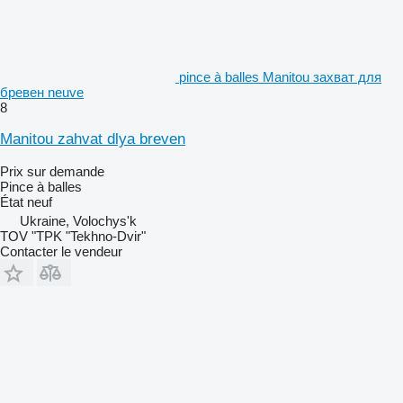
pince à balles Manitou захват для
бревен neuve
8
Manitou zahvat dlya breven
Prix sur demande
Pince à balles
État
neuf
Ukraine, Volochys'k
TOV "TPK "Tekhno-Dvir"
Contacter le vendeur