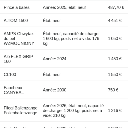
Pince à balles
Année: 2025, état: neuf
487,70 €
A.TOM 1500
État: neuf
4 451 €
AMPS Chwytak
État: neuf, capacité de charge:
do bel
1 600 kg, poids net à vide: 176
1 050 €
WZMOCNIONY
kg
Alö FLEXIGRIP
Année: 2024
1 450 €
160
CL100
État: neuf
1 550 €
Faucheux
Année: 2000
750 €
CANYBAL
Année: 2026, état: neuf, capacité
Fliegl Ballenzange,
de charge: 1 200 kg, poids net à
1 216 €
Folienballenzange
vide: 210 kg