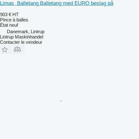
Limas Balletang Balletang med EURO beslag på
903 €
HT
Pince à balles
État
neuf
Danemark, Lintrup
Lintrup Maskinhandel
Contacter le vendeur