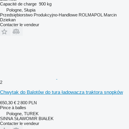
Capacité de charge
900 kg
Pologne, Słupia
Przedsiębiorstwo Produkcyjno-Handlowe ROLMAPOL Marcin
Dziekan
Contacter le vendeur
2
Chwytak do Balotów do tura ładowacza traktora snopków
650,30 €
2 800 PLN
Pince à balles
Pologne, TUREK
SINNA SŁAWOMIR BIAŁEK
Contacter le vendeur