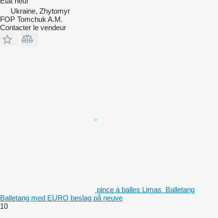
État
neuf
Ukraine, Zhytomyr
FOP Tomchuk A.M.
Contacter le vendeur
pince à balles Limas Balletang
Balletang med EURO beslag på neuve
10