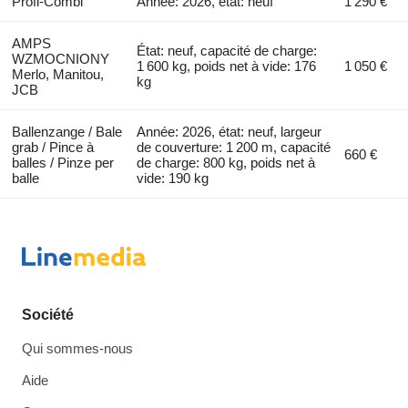
Profi-Combi
Année: 2026, état: neuf
1 290 €
AMPS
État: neuf, capacité de charge:
WZMOCNIONY
1 600 kg, poids net à vide: 176
1 050 €
Merlo, Manitou,
kg
JCB
Ballenzange / Bale
Année: 2026, état: neuf, largeur
grab / Pince à
de couverture: 1 200 m, capacité
660 €
balles / Pinze per
de charge: 800 kg, poids net à
balle
vide: 190 kg
Société
Qui sommes-nous
Aide