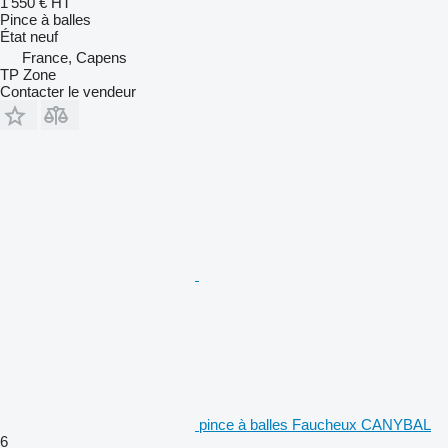
1 550 €
HT
Pince à balles
État
neuf
France, Capens
TP Zone
Contacter le vendeur
pince à balles Faucheux CANYBAL
6