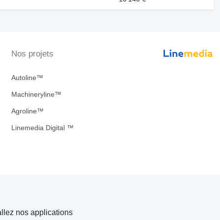
Nos projets
Autoline™
Machineryline™
Agroline™
Linemedia Digital ™
allez nos applications