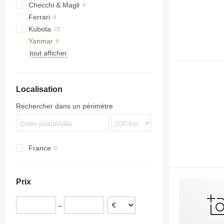
Checchi & Magli
S-series
Ferrari
Kubota
VL
Yanmar
Patryk
tout afficher
Localisation
Rechercher dans un périmètre
France
Prix
–