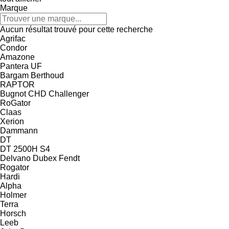
Marque
Aucun résultat trouvé pour cette recherche
Agrifac
Condor
Amazone
Pantera
UF
Bargam
Berthoud
RAPTOR
Bugnot
CHD
Challenger
RoGator
Claas
Xerion
Dammann
DT
DT 2500H S4
Delvano
Dubex
Fendt
Rogator
Hardi
Alpha
Holmer
Terra
Horsch
Leeb