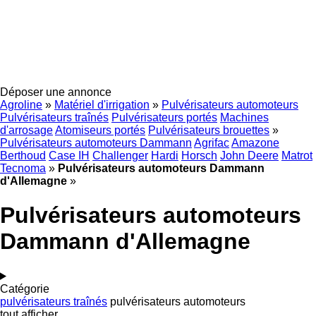
Déposer une annonce
Agroline
»
Matériel d'irrigation
»
Pulvérisateurs automoteurs
Pulvérisateurs traînés
Pulvérisateurs portés
Machines
d'arrosage
Atomiseurs portés
Pulvérisateurs brouettes
»
Pulvérisateurs automoteurs Dammann
Agrifac
Amazone
Berthoud
Case IH
Challenger
Hardi
Horsch
John Deere
Matrot
Tecnoma
»
Pulvérisateurs automoteurs Dammann
d'Allemagne
»
Pulvérisateurs automoteurs
Dammann d'Allemagne
Catégorie
pulvérisateurs traînés
pulvérisateurs automoteurs
tout afficher