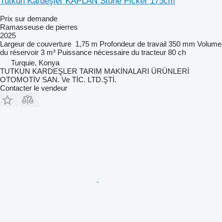
Tutkun Kardeşler KAPLAN Stone Picker 175cm
Prix sur demande
Ramasseuse de pierres
2025
Largeur de couverture
1,75 m
Profondeur de travail
350 mm
Volume
du réservoir
3 m³
Puissance nécessaire du tracteur
80 ch
Turquie, Konya
TUTKUN KARDEŞLER TARIM MAKİNALARI ÜRÜNLERİ
OTOMOTİV SAN. Ve TİC. LTD.ŞTİ.
Contacter le vendeur