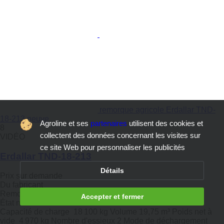
remorque agricole Erdallar TND-
18-213 neuve
Agroline et ses
partenaires
utilisent des cookies et
8
collectent des données concernant les visites sur
VIDÉO
ce site Web pour personnaliser les publicités
Erdallar TND-18-213
Détails
Prix sur demande
Du fabricant
Remorque agricole
Accepter et fermer
État
neuf
Capacité de charge
18 100 kg
Volume
19,75 m³
Poids net à
vide
4 970 kg
Nombre d'essieux
2
Mode de déchargement