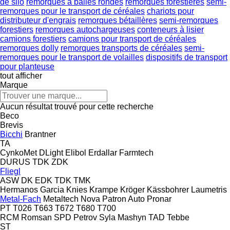
de silo
remorques à balles rondes
remorques forestières
semi-
remorques pour le transport de céréales
chariots pour
distributeur d'engrais
remorques bétaillères
semi-remorques
forestiers
remorques autochargeuses
conteneurs à lisier
camions forestiers
camions pour transport de céréales
remorques dolly
remorques transports de céréales
semi-
remorques pour le transport de volailles
dispositifs de transport
pour planteuse
tout afficher
Marque
Aucun résultat trouvé pour cette recherche
Beco
Brevis
Bicchi
Brantner
TA
CynkoMet
DLight
Elibol
Erdallar
Farmtech
DURUS
TDK
ZDK
Fliegl
ASW
DK
EDK
TDK
TMK
Hermanos Garcia
Knies
Krampe
Kröger
Kässbohrer
Laumetris
Metal-Fach
Metaltech
Nova
Patron Auto
Pronar
PT
T026
T663
T672
T680
T700
RCM
Romsan
SPD Petrov
Syla Mashyn
TAD
Tebbe
ST