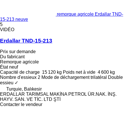
remorque agricole Erdallar TND-
15-213 neuve
5
VIDÉO
Erdallar TND-15-213
Prix sur demande
Du fabricant
Remorque agricole
État
neuf
Capacité de charge
15 120 kg
Poids net à vide
4 600 kg
Nombre d'essieux
2
Mode de déchargement
trilatéral
Double
essieu
✓
Turquie, Balıkesir
ERDALLAR TARIMSAL MAKİNA PETROL ÜR.NAK. İNŞ.
HAYV. SAN. VE TİC. LTD ŞTİ
Contacter le vendeur