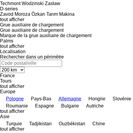
Techmont
Wodzinski
Zasław
D-series
Zavod Moroza
Özkan Tarım Makina
tout afficher
Grue auxiliaire de chargement
Grue auxiliaire de chargement
Marque de la grue auxiliaire de chargement
Palms
tout afficher
Localisation
Rechercher dans un périmètre
France
Tours
tout afficher
Europe
Pologne
Pays-Bas
Allemagne
Hongrie
Slovénie
Roumanie
Espagne
Bulgarie
Autriche
tout afficher
Asie
Turquie
Tadjikistan
Ouzbékistan
Chine
tout afficher