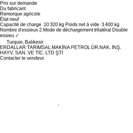
Prix sur demande
Du fabricant
Remorque agricole
État
neuf
Capacité de charge
10 320 kg
Poids net à vide
3 400 kg
Nombre d'essieux
2
Mode de déchargement
trilatéral
Double
essieu
✓
Turquie, Balıkesir
ERDALLAR TARIMSAL MAKİNA PETROL ÜR.NAK. İNŞ.
HAYV. SAN. VE TİC. LTD ŞTİ
Contacter le vendeur