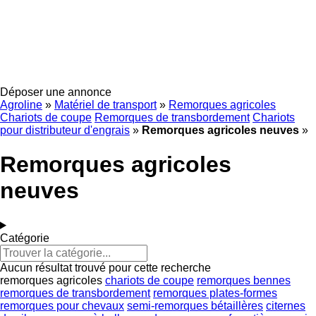
Déposer une annonce
Agroline
»
Matériel de transport
»
Remorques agricoles
Chariots de coupe
Remorques de transbordement
Chariots
pour distributeur d'engrais
»
Remorques agricoles neuves
»
Remorques agricoles
neuves
Catégorie
Aucun résultat trouvé pour cette recherche
remorques agricoles
chariots de coupe
remorques bennes
remorques de transbordement
remorques plates-formes
remorques pour chevaux
semi-remorques bétaillères
citernes