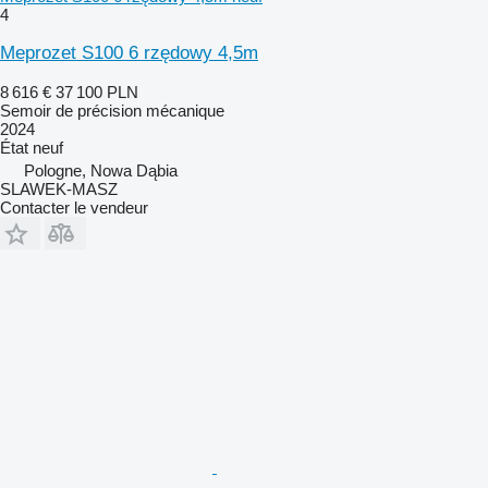
4
Meprozet S100 6 rzędowy 4,5m
8 616 €
37 100 PLN
Semoir de précision mécanique
2024
État
neuf
Pologne, Nowa Dąbia
SLAWEK-MASZ
Contacter le vendeur