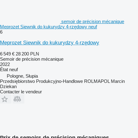
semoir de précision mécanique
Meprozet Siewnik do kukurydzy 4-rzędowy neuf
6
Meprozet Siewnik do kukurydzy 4-rzędowy
6 549 €
28 200 PLN
Semoir de précision mécanique
2022
État
neuf
Pologne, Słupia
Przedsiębiorstwo Produkcyjno-Handlowe ROLMAPOL Marcin
Dziekan
Contacter le vendeur
Prix de semoirs de précision mécaniques