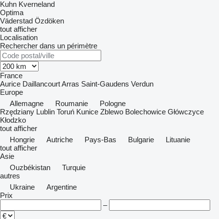
Kuhn
Kverneland
Optima
Väderstad
Özdöken
tout afficher
Localisation
Rechercher dans un périmètre
France
Aurice
Daillancourt
Arras
Saint-Gaudens
Verdun
Europe
Allemagne
Roumanie
Pologne
Rzędziany
Lublin
Toruń
Kunice
Zblewo
Bolechowice
Główczyce
Kłodzko
tout afficher
Hongrie
Autriche
Pays-Bas
Bulgarie
Lituanie
tout afficher
Asie
Ouzbékistan
Turquie
autres
Ukraine
Argentine
Prix
–