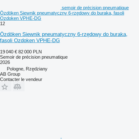
semoir de précision pneumatique
Özdöken Siewnik pneumatyczny 6-rzędowy do buraka, fasoli
Ozdoken VPHE-DG
12
Özdöken Siewnik pneumatyczny 6-rzędowy do buraka,
fasoli Ozdoken VPHE-DG
19 040 €
82 000 PLN
Semoir de précision pneumatique
2026
Pologne, Rzędziany
AB Group
Contacter le vendeur