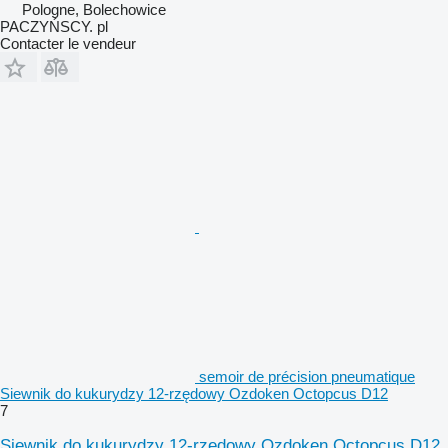
Pologne, Bolechowice
PACZYŃSCY. pl
Contacter le vendeur
semoir de précision pneumatique
Siewnik do kukurydzy 12-rzędowy Ozdoken Octopcus D12
7
Siewnik do kukurydzy 12-rzędowy Ozdoken Octopcus D12