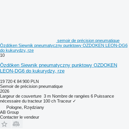
semoir de précision pneumatique
Özdöken Siewnik pneumatyczny punktowy OZDOKEN LEON-DG6
do kukurydzy, rze
10
Özdöken Siewnik pneumatyczny punktowy OZDOKEN
LEON-DG6 do kukurydzy, rze
19 720 €
84 900 PLN
Semoir de précision pneumatique
2026
Largeur de couverture
3 m
Nombre de rangées
6
Puissance
nécessaire du tracteur
100 ch
Traceur
✓
Pologne, Rzędziany
AB Group
Contacter le vendeur