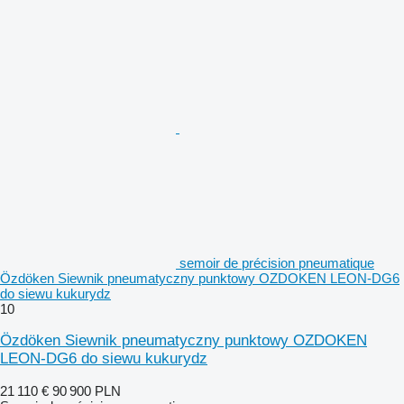
semoir de précision pneumatique
Özdöken Siewnik pneumatyczny punktowy OZDOKEN LEON-DG6
do siewu kukurydz
10
Özdöken Siewnik pneumatyczny punktowy OZDOKEN
LEON-DG6 do siewu kukurydz
21 110 €
90 900 PLN