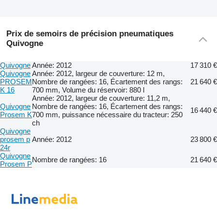
Prix de semoirs de précision pneumatiques
Quivogne
Quivogne
Année: 2012
17 310 €
Quivogne
Année: 2012, largeur de couverture: 12 m,
PROSEM
Nombre de rangées: 16, Écartement des rangs:
21 640 €
K 16
700 mm, Volume du réservoir: 880 l
Année: 2012, largeur de couverture: 11,2 m,
Quivogne
Nombre de rangées: 16, Écartement des rangs:
16 440 €
Prosem K
700 mm, puissance nécessaire du tracteur: 250
ch
Quivogne
prosem p
Année: 2012
23 800 €
24r
Quivogne
Nombre de rangées: 16
21 640 €
Prosem P