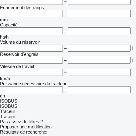
–
Écartement des rangs
–
mm
Capacité
–
ha/h
Volume du réservoir
–
l
Réservoir d'engrais
–
l
Vitesse de travail
–
km/h
Puissance nécessaire du tracteur
–
ch
ISOBUS
ISOBUS
Traceur
Traceur
Pas assez de filtres ?
Proposer une modification
Résultats de recherche: