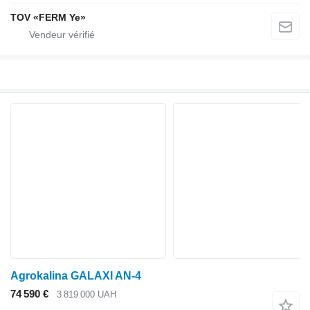
TOV «FERM Ye»
Agrokalina GALAXI AN-4
74 590 €
3 819 000 UAH