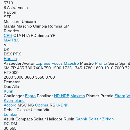
5710
8
Astra
Vesta
Falcon
SZF
Multicorn
Unicorn
Manta
Maschio
Olimpia
Romina
SP
R-series
CPH
CTA
NTA
PD
Simba
YP
MATRIX
VL
DK
DSX
PPX
Horsch
Airseeder
Avatar
Express
Focus
Maestro
Maistro
Pronto
Serto
Sprin
6M
7R
455
730
740A
750
1590
1725
1745
1780
1890
1910
7000
72
HT3000
2000
3000
3600
3650
3700
Demeter
Duo Alfa
Kuhn
Challenger
Espro
Fastliner
HR
HRB
Maxima
Planter
Premia
Sitera
V
Kverneland
Accord
MSC
NG
Optima
RS
U-Drill
Rebell Classic
Ultima
Vitu
Lemken
Azurit
Compact-Solitair
Heliodor
Rubin
Saphir
Solitair
Zirkon
DC
DM
30
555