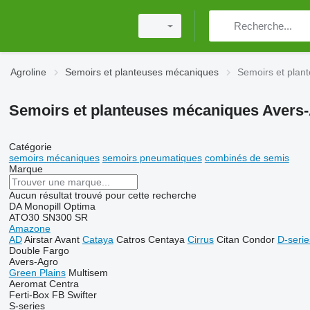
Agroline
Semoirs et planteuses mécaniques
Semoirs et plan
Semoirs et planteuses mécaniques Avers
Catégorie
semoirs mécaniques
semoirs pneumatiques
combinés de semis
Marque
Aucun résultat trouvé pour cette recherche
DA
Monopill
Optima
ATO30
SN300
SR
Amazone
AD
Airstar
Avant
Cataya
Catros
Centaya
Cirrus
Citan
Condor
D-serie
Double
Fargo
Avers-Agro
Green Plains
Multisem
Aeromat
Centra
Ferti-Box FB
Swifter
S-series