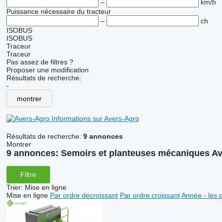
–
km/h
Puissance nécessaire du tracteur
–
ch
ISOBUS
ISOBUS
Traceur
Traceur
Pas assez de filtres ?
Proposer une modification
Résultats de recherche:
-
montrer
Informations sur Avers-Agro
Résultats de recherche:
9 annonces
Montrer
9 annonces:
Semoirs et planteuses mécaniques A
Filtre
Trier
:
Mise en ligne
Mise en ligne
Par ordre décroissant
Par ordre croissant
Année - les 