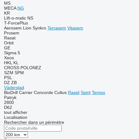
MS
MECA
NG
KR
Lift-o-matic
NS
T-ForcePlus
Aerosem
Lion
Synkro
Terrasem
Vitasem
Prosem
Rasat
Orbit
GE
Sigma 5
Xeos
HKL
KL
CROSS
POLONEZ
SZM
SPM
PSL
DZ
ZB
Väderstad
BioDrill
Carrier
Concorde
Cultus
Rapid
Spirit
Tempo
Patryk
2800
D62
tout afficher
Localisation
Rechercher dans un périmètre