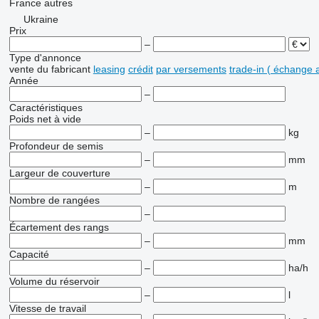
France
autres
Ukraine
Prix
–
Type d'annonce
vente
du fabricant
leasing
crédit
par versements
trade-in ( échange 
Année
–
Caractéristiques
Poids net à vide
–
kg
Profondeur de semis
–
mm
Largeur de couverture
–
m
Nombre de rangées
–
Écartement des rangs
–
mm
Capacité
–
ha/h
Volume du réservoir
–
l
Vitesse de travail