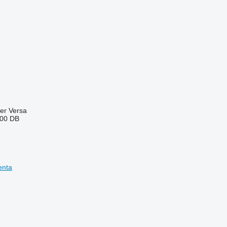
ter
Versa
00
DB
enta