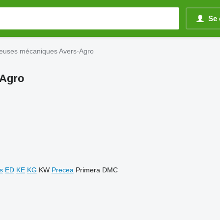
Se 
teuses mécaniques Avers-Agro
-Agro
s
ED
KE
KG
KW
Precea
Primera DMC