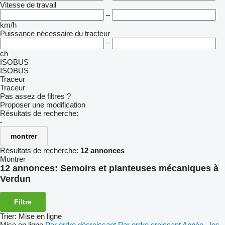
Vitesse de travail
–
km/h
Puissance nécessaire du tracteur
–
ch
ISOBUS
ISOBUS
Traceur
Traceur
Pas assez de filtres ?
Proposer une modification
Résultats de recherche:
-
montrer
Résultats de recherche:
12 annonces
Montrer
12 annonces:
Semoirs et planteuses mécaniques à
Verdun
Filtre
Trier
:
Mise en ligne
Mise en ligne
Par ordre décroissant
Par ordre croissant
Année - les