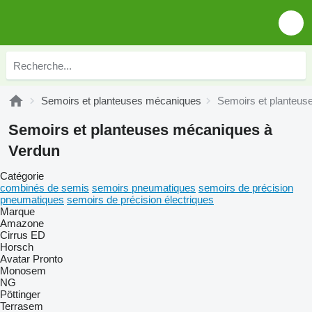
Semoirs et planteuses mécaniques
Semoirs et planteus
Semoirs et planteuses mécaniques à
Verdun
Catégorie
combinés de semis
semoirs pneumatiques
semoirs de précision
pneumatiques
semoirs de précision électriques
Marque
Amazone
Cirrus
ED
Horsch
Avatar
Pronto
Monosem
NG
Pöttinger
Terrasem