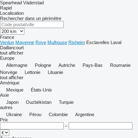
Spearhead
Väderstad
Rapid
Localisation
Rechercher dans un périmètre
France
Verdun
Mayenne
Roye
Mulhouse
Rixheim
Esclavelles
Laval
Daillancourt
tout afficher
Europe
Allemagne
Pologne
Autriche
Pays-Bas
Roumanie
Norvège
Lettonie
Lituanie
tout afficher
Amérique
Mexique
États-Unis
Asie
Japon
Ouzbékistan
Turquie
autres
Ukraine
Pérou
Colombie
Argentine
Prix
–