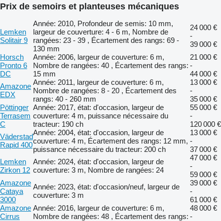
Prix de semoirs et planteuses mécaniques
Année: 2010, Profondeur de semis: 10 mm,
24 000 €
Lemken
largeur de couverture: 4 - 6 m, Nombre de
-
Solitair 9
rangées: 23 - 39 , Écartement des rangs: 69 -
39 000 €
130 mm
Horsch
Année: 2006, largeur de couverture: 6 m,
21 000 €
Pronto 6
Nombre de rangées: 40 , Écartement des rangs:
-
DC
15 mm
44 000 €
Année: 2011, largeur de couverture: 6 m,
13 000 €
Amazone
Nombre de rangées: 8 - 20 , Écartement des
-
EDX
rangs: 40 - 260 mm
35 000 €
Pöttinger
Année: 2017, état: d'occasion, largeur de
55 000 €
Terrasem
couverture: 4 m, puissance nécessaire du
-
C
tracteur: 190 ch
120 000 €
Année: 2004, état: d'occasion, largeur de
13 000 €
Väderstad
couverture: 4 m, Écartement des rangs: 12 mm,
-
Rapid 400
puissance nécessaire du tracteur: 200 ch
37 000 €
47 000 €
Lemken
Année: 2024, état: d'occasion, largeur de
-
Zirkon 12
couverture: 3 m, Nombre de rangées: 24
59 000 €
Amazone
39 000 €
Année: 2023, état: d'occasion/neuf, largeur de
Cataya
-
couverture: 3 m
3000
61 000 €
Amazone
Année: 2016, largeur de couverture: 6 m,
48 000 €
Cirrus
Nombre de rangées: 48 , Écartement des rangs:
-