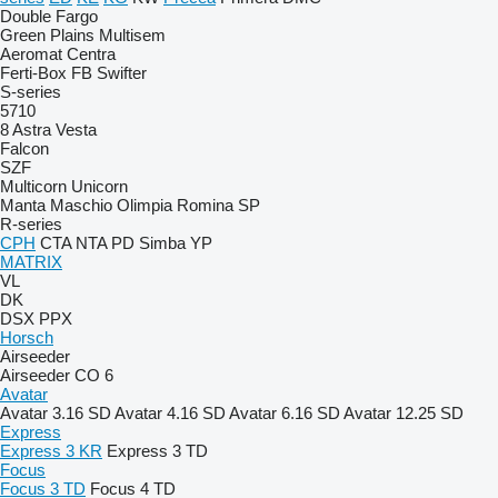
Double
Fargo
Green Plains
Multisem
Aeromat
Centra
Ferti-Box FB
Swifter
S-series
5710
8
Astra
Vesta
Falcon
SZF
Multicorn
Unicorn
Manta
Maschio
Olimpia
Romina
SP
R-series
CPH
CTA
NTA
PD
Simba
YP
MATRIX
VL
DK
DSX
PPX
Horsch
Airseeder
Airseeder CO 6
Avatar
Avatar 3.16 SD
Avatar 4.16 SD
Avatar 6.16 SD
Avatar 12.25 SD
Express
Express 3 KR
Express 3 TD
Focus
Focus 3 TD
Focus 4 TD