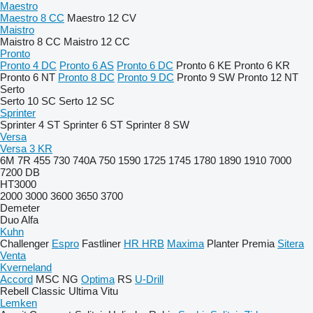
Maestro
Maestro 8 CC
Maestro 12 CV
Maistro
Maistro 8 CC
Maistro 12 CC
Pronto
Pronto 4 DC
Pronto 6 AS
Pronto 6 DC
Pronto 6 KE
Pronto 6 KR
Pronto 6 NT
Pronto 8 DC
Pronto 9 DC
Pronto 9 SW
Pronto 12 NT
Serto
Serto 10 SC
Serto 12 SC
Sprinter
Sprinter 4 ST
Sprinter 6 ST
Sprinter 8 SW
Versa
Versa 3 KR
6M
7R
455
730
740A
750
1590
1725
1745
1780
1890
1910
7000
7200
DB
HT3000
2000
3000
3600
3650
3700
Demeter
Duo Alfa
Kuhn
Challenger
Espro
Fastliner
HR
HRB
Maxima
Planter
Premia
Sitera
Venta
Kverneland
Accord
MSC
NG
Optima
RS
U-Drill
Rebell Classic
Ultima
Vitu
Lemken