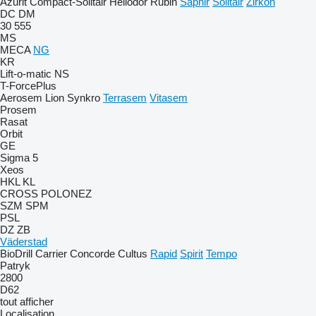
Azurit
Compact-Solitair
Heliodor
Rubin
Saphir
Solitair
Zirkon
DC
DM
30
555
MS
MECA
NG
KR
Lift-o-matic
NS
T-ForcePlus
Aerosem
Lion
Synkro
Terrasem
Vitasem
Prosem
Rasat
Orbit
GE
Sigma 5
Xeos
HKL
KL
CROSS
POLONEZ
SZM
SPM
PSL
DZ
ZB
Väderstad
BioDrill
Carrier
Concorde
Cultus
Rapid
Spirit
Tempo
Patryk
2800
D62
tout afficher
Localisation