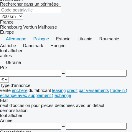
Rechercher dans un périmètre
France
Richebourg
Verdun
Mulhouse
Europe
Allemagne
Pologne
Estonie
Lituanie
Roumanie
Autriche
Danemark
Hongrie
tout afficher
autres
Ukraine
Prix
–
Type d'annonce
vente
enchère
du fabricant
leasing
crédit
par versements
trade-in (
échange avec supplément )
échange
État
neuf
d'occasion
pour pièces détachées
avec un défaut
démonstration
tout afficher
Année
–