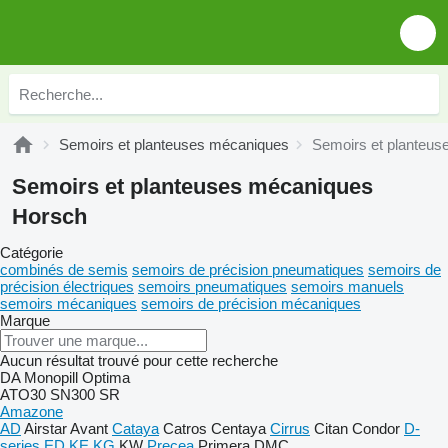
Semoirs et planteuses mécaniques
Semoirs et planteu
Semoirs et planteuses mécaniques
Horsch
Catégorie
combinés de semis
semoirs de précision pneumatiques
semoirs de
précision électriques
semoirs pneumatiques
semoirs manuels
semoirs mécaniques
semoirs de précision mécaniques
Marque
Aucun résultat trouvé pour cette recherche
DA
Monopill
Optima
ATO30
SN300
SR
Amazone
AD
Airstar
Avant
Cataya
Catros
Centaya
Cirrus
Citan
Condor
D-
series
ED
KE
KG
KW
Precea
Primera DMC