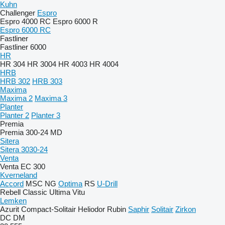
Kuhn
Challenger
Espro
Espro 4000 RC
Espro 6000 R
Espro 6000 RC
Fastliner
Fastliner 6000
HR
HR 304
HR 3004
HR 4003
HR 4004
HRB
HRB 302
HRB 303
Maxima
Maxima 2
Maxima 3
Planter
Planter 2
Planter 3
Premia
Premia 300-24 MD
Sitera
Sitera 3030-24
Venta
Venta EC 300
Kverneland
Accord
MSC
NG
Optima
RS
U-Drill
Rebell Classic
Ultima
Vitu
Lemken
Azurit
Compact-Solitair
Heliodor
Rubin
Saphir
Solitair
Zirkon
DC
DM