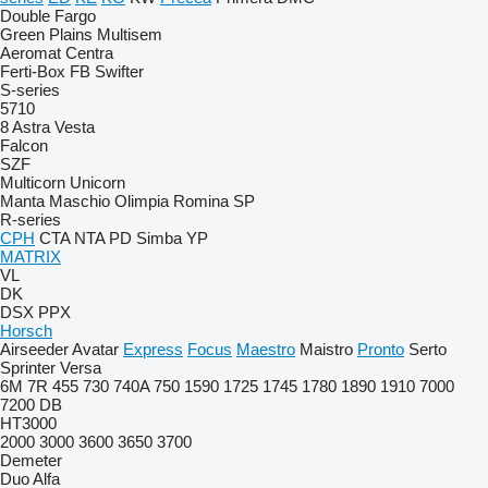
Double
Fargo
Green Plains
Multisem
Aeromat
Centra
Ferti-Box FB
Swifter
S-series
5710
8
Astra
Vesta
Falcon
SZF
Multicorn
Unicorn
Manta
Maschio
Olimpia
Romina
SP
R-series
CPH
CTA
NTA
PD
Simba
YP
MATRIX
VL
DK
DSX
PPX
Horsch
Airseeder
Avatar
Express
Focus
Maestro
Maistro
Pronto
Serto
Sprinter
Versa
6M
7R
455
730
740A
750
1590
1725
1745
1780
1890
1910
7000
7200
DB
HT3000
2000
3000
3600
3650
3700
Demeter
Duo Alfa