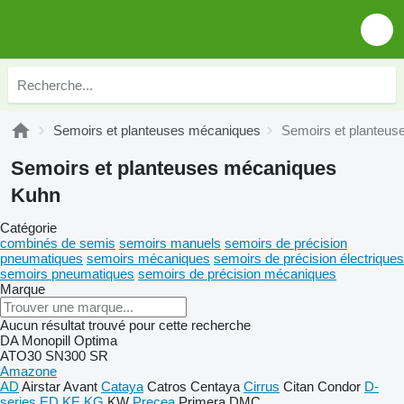
Semoirs et planteuses mécaniques
Semoirs et planteu
Semoirs et planteuses mécaniques
Kuhn
Catégorie
combinés de semis
semoirs manuels
semoirs de précision
pneumatiques
semoirs mécaniques
semoirs de précision électriques
semoirs pneumatiques
semoirs de précision mécaniques
Marque
Aucun résultat trouvé pour cette recherche
DA
Monopill
Optima
ATO30
SN300
SR
Amazone
AD
Airstar
Avant
Cataya
Catros
Centaya
Cirrus
Citan
Condor
D-
series
ED
KE
KG
KW
Precea
Primera DMC