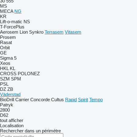
30
555
MS
MECA
NG
KR
Lift-o-matic
NS
T-ForcePlus
Aerosem
Lion
Synkro
Terrasem
Vitasem
Prosem
Rasat
Orbit
GE
Sigma 5
Xeos
HKL
KL
CROSS
POLONEZ
SZM
SPM
PSL
DZ
ZB
Väderstad
BioDrill
Carrier
Concorde
Cultus
Rapid
Spirit
Tempo
Patryk
2800
D62
tout afficher
Localisation
Rechercher dans un périmètre