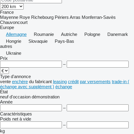
France
Mayenne
Roye
Richebourg
Périers
Arras
Monferran-Savès
Chauvoncourt
Europe
Allemagne
Roumanie
Autriche
Pologne
Danemark
Hongrie
Slovaquie
Pays-Bas
autres
Ukraine
Prix
–
Type d'annonce
vente
enchère
du fabricant
leasing
crédit
par versements
trade-in (
échange avec supplément )
échange
État
neuf
d'occasion
démonstration
Année
–
Caractéristiques
Poids net à vide
–
kg