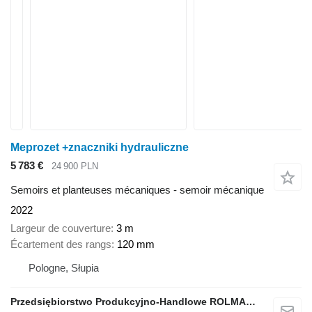
Meprozet +znaczniki hydrauliczne
5 783 €
24 900 PLN
Semoirs et planteuses mécaniques - semoir mécanique
2022
Largeur de couverture
3 m
Écartement des rangs
120 mm
Pologne, Słupia
Przedsiębiorstwo Produkcyjno-Handlowe ROLMAPOL Marcin Dziekan