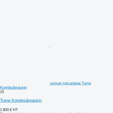
semoir mécanique Tume
Kombisåmaskin
15
Tume Kombisåmaskin
1 800 €
HT