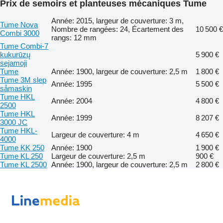
Prix de semoirs et planteuses mécaniques Tume
Année: 2015, largeur de couverture: 3 m,
Tume Nova
Nombre de rangées: 24, Écartement des
10 500 €
Combi 3000
rangs: 12 mm
Tume Combi-7
kukurūzų
5 900 €
sejamoji
Tume
Année: 1900, largeur de couverture: 2,5 m
1 800 €
Tume 3M slep
Année: 1995
5 500 €
såmaskin
Tume HKL
Année: 2004
4 800 €
2500
Tume HKL
Année: 1999
8 207 €
3000 JC
Tume HKL-
Largeur de couverture: 4 m
4 650 €
4000
Tume KK 250
Année: 1900
1 900 €
Tume KL 250
Largeur de couverture: 2,5 m
900 €
Tume KL 2500
Année: 1900, largeur de couverture: 2,5 m
2 800 €