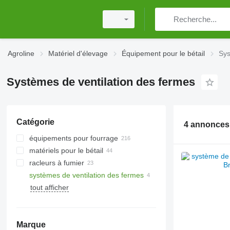
Agroline
Matériel d'élevage
Équipement pour le bétail
Sys
Systèmes de ventilation des fermes
Catégorie
4 annonces
équipements pour fourrage
matériels pour le bétail
aplatisseurs de grains
racleurs à fumier
repousse-fourrages
matériel de traite
systèmes de ventilation des fermes
rouleaux d'ensilage
tanks à lait
niveleuses d'arène d'équitation
tout afficher
mangeoires pour bétail
mangeoires pour bétail
extrudeuses de grains
niches à veaux
presses à granulés
tapis pour bovins
Marque
concasseurs à grain
brosses à vaches