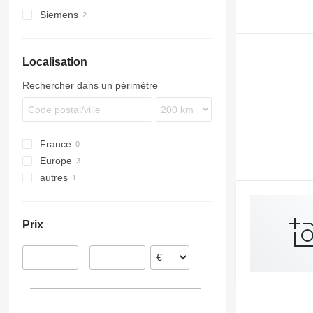
broyeurs à grains
Siemens
chaînes de production d'aliments
pour animaux de compagnie
unités hydroponiques
Localisation
autre matériel de forage
Rechercher dans un périmètre
France
Europe
autres
Allemagne
Norvège
Ukraine
Prix
–