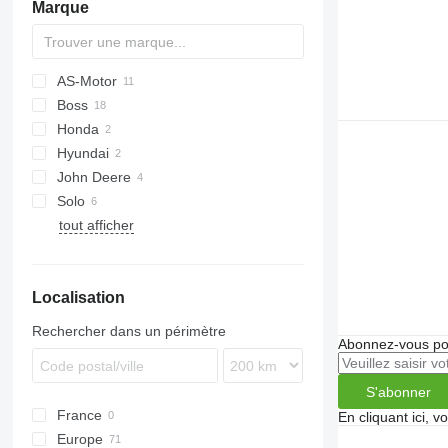
Marque
sécateurs
pelles
balais
AS-Motor
autres outils de jardinage
Boss
AS
Honda
E
Hyundai
HRD
John Deere
HRH
Solo
tout afficher
RMA
Localisation
Rechercher dans un périmètre
Abonnez-vous pou
S'abonner
France
En cliquant ici, 
Europe