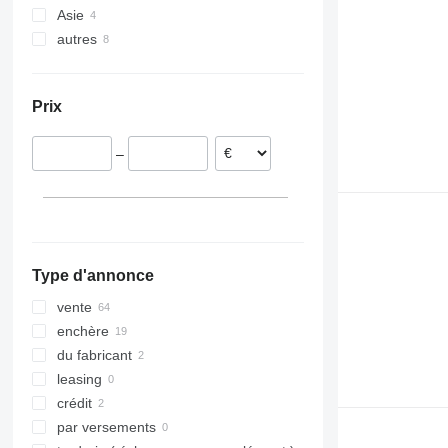
Asie
Pays-Bas
autres
Allemagne
Ouzbékistan
Royaume-Uni
Turquie
Colombie
Pologne
Chine
Argentine
Prix
Danemark
Autriche
–
Type d'annonce
vente
enchère
du fabricant
leasing
crédit
par versements