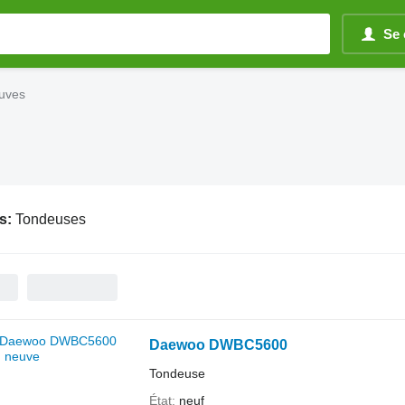
Se 
uves
s:
Tondeuses
Daewoo DWBC5600
Tondeuse
État
neuf