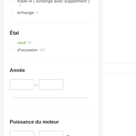
trade-in ( échange avec supplément )
échange
État
neuf
d'occasion
Année
–
Puissance du moteur