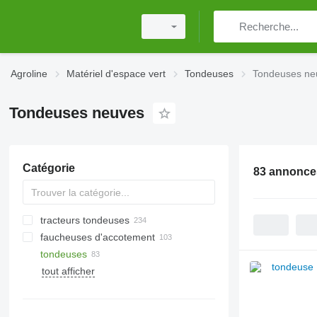
Agroline
Matériel d'espace vert
Tondeuses
Tondeuses ne
Tondeuses neuves
Catégorie
83 annonce
tracteurs tondeuses
faucheuses d'accotement
tondeuses
tout afficher
équipements de protection
individuelle
brouettes
filets de protection pour jardin