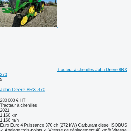
tracteur à chenilles John Deere 8RX
370
9
John Deere 8RX 370
280 000 €
HT
Tracteur à chenilles
2021
1 166 km
1 166 m/h
Euro
Euro 4
Puissance
370 ch (272 kW)
Carburant
diesel
ISOBUS
✓
Attelage trois-points
✓
Vitesse de déplacement
40 km/h
Vitesse