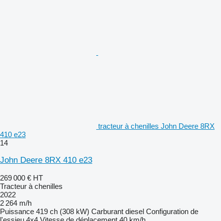
tracteur à chenilles John Deere 8RX
410 e23
14
John Deere 8RX 410 e23
269 000 €
HT
Tracteur à chenilles
2022
2 264 m/h
Puissance
419 ch (308 kW)
Carburant
diesel
Configuration de
l'essieu
4x4
Vitesse de déplacement
40 km/h