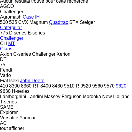
Aucun résultat trouvé pour cette recherche
AGCO
Challenger
Agromash
Case IH
500
535
CVX
Magnum
Quadtrac
STX
Steiger
Caterpillar
775
D series
E-series
Challenger
CH
MT
Claas
Axion
C-series
Challenger
Xerion
DT
75
Fendt
Vario
Fiat
Iseki
John Deere
410
8300
8360 RT
8400
8430
9510 R
9520
9560
9570
9620
9630
H-series
Lamborghini
Landini
Massey Ferguson
Morooka
New Holland
T-series
SAME
Explorer
Versatile
Yanmar
AC
tout afficher