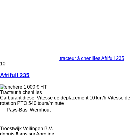
tracteur à chenilles Afrifull 235
10
Afrifull 235
1 000 €
HT
Tracteur à chenilles
Carburant
diesel
Vitesse de déplacement
10 km/h
Vitesse de
rotation PTO
540 tours/minute
Pays-Bas, Wernhout
Troostwijk Veilingen B.V.
depuis
8
ans sur Agroline