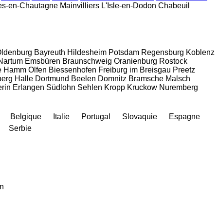
res-en-Chautagne
Mainvilliers
L'Isle-en-Dodon
Chabeuil
ldenburg
Bayreuth
Hildesheim
Potsdam
Regensburg
Koblenz
Nartum
Emsbüren
Braunschweig
Oranienburg
Rostock
e
Hamm
Olfen
Biessenhofen
Freiburg im Breisgau
Preetz
berg
Halle
Dortmund
Beelen
Domnitz
Bramsche
Malsch
rin
Erlangen
Südlohn
Sehlen
Kropp
Kruckow
Nuremberg
Belgique
Italie
Portugal
Slovaquie
Espagne
Serbie
an