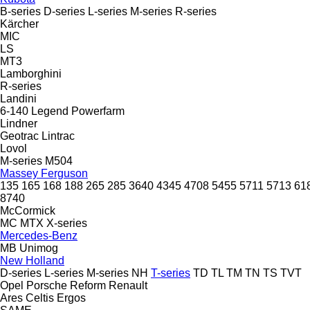
B-series
D-series
L-series
M-series
R-series
Kärcher
MIC
LS
MT3
Lamborghini
R-series
Landini
6-140
Legend
Powerfarm
Lindner
Geotrac
Lintrac
Lovol
M-series
M504
Massey Ferguson
135
165
168
188
265
285
3640
4345
4708
5455
5711
5713
61
8740
McCormick
MC
MTX
X-series
Mercedes-Benz
MB
Unimog
New Holland
D-series
L-series
M-series
NH
T-series
TD
TL
TM
TN
TS
TVT
Opel
Porsche
Reform
Renault
Ares
Celtis
Ergos