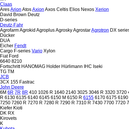
Claas
Ares
Arion
Atos
Axion
Axos
Celtis
Elios
Nexos
Xerion
David Brown
Deutz
D-series
Deutz-Fahr
Agrofarm
Agrokid
Agroplus
Agrosky
Agrostar
Agrotron
DX serie
Dücker
DUA
Eicher
Fendt
Cargo
F-series
Vario
Xylon
Fiat
Ford
6640
8210
Fortschritt
HANOMAG
Holder
Hürlimann
IHC
Iseki
TG
TM
JCB
3CX
155
Fastrac
John Deere
6M
6R
7R
8R
410
1026 R
1640
2140
3025
3046 R
3320
3720
R
6130
6135
6140
6145
6150 M
6150 R
6155
6170
6175
6190
7250
7260 R
7270 R
7280 R
7290 R
7310 R
7430
7700
7720
Kiefer
Kioti
DK
RX
Kirovets
K
Kubota