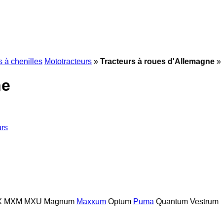
s à chenilles
Mototracteurs
»
Tracteurs à roues d'Allemagne
»
ne
urs
X
MXM
MXU
Magnum
Maxxum
Optum
Puma
Quantum
Vestrum