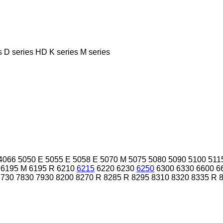
s
D series
HD
K series
M series
4066
5050 E
5055 E
5058 E
5070 M
5075
5080
5090
5100
511
6195 M
6195 R
6210
6215
6220
6230
6250
6300
6330
6600
6
7730
7830
7930
8200
8270 R
8285 R
8295
8310
8320
8335 R