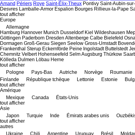
Amand
Périers
Roye
Saint-Élix-Theux
Pontivy
Saint-Aubin-sur
Desvres
Lamballe-Armor
Espalion
Bourges
Rillieux-la-Pape
S
tout afficher
Europe
Allemagne
Hamburg
Hannover
Munich
Dusseldorf
Kiel
Wildeshausen
Mep
Göttingen
Paderborn
Dresden
Altenberge
Calbe
Bielefeld
Osna
Dormagen
Groß-Gerau
Siegen
Seelow
Gross-Umstadt
Bovend
Frankenthal
Sterup
Eckernförde
Peine
Ingolstadt
Buttelstedt
Je
Chemnitz
Velbert
Hohenseefeld
Selm
Augsburg
Thürkow
Saar
Kölleda
Dulmen
Löbau
Herne
tout afficher
Pologne
Pays-Bas
Autriche
Norvège
Roumanie
Finlande
République tchèque
Lettonie
Estonie
Bulg
tout afficher
Amérique
Mexique
Canada
États-Unis
tout afficher
Asie
Japon
Turquie
Inde
Émirats arabes unis
Ouzbéki
tout afficher
autres
Ukraine
Chili
Argentine
Uruguay
Brésil
Molda