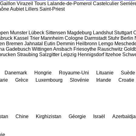
-Gaillon
Virazeil
Tours
Lalande-de-Pomerol
Castelculier
Serriè
aône
Aubiet
Lillers
Saint-Priest
pen
Munster
Lübeck
Sittensen
Magdeburg
Landshut
Stuttgart
O
bruck
Kassel
Trier
Mannheim
Cologne
Darmstadt
Stuhr
Berlin
en
Bremen
Jahnatal
Eutin
Demmin
Heilbronn
Lemgo
Mesched
na
Gadebusch
Wittingen
Ansbach
Friesoythe
Rauschwitz
Gold
brucken
Straubing
Salzgitter
Leipzig
Hennigsdorf
Itzehoe
Schwe
Danemark
Hongrie
Royaume-Uni
Lituanie
Suède
arie
Grèce
Luxembourg
Slovénie
Irlande
Croatie
stan
Chine
Kirghizistan
Géorgie
Israël
Azerbaïdj
vie