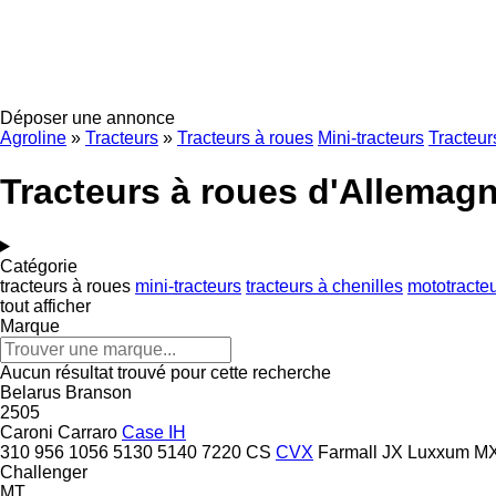
Déposer une annonce
Agroline
»
Tracteurs
»
Tracteurs à roues
Mini-tracteurs
Tracteur
Tracteurs à roues d'Allemag
Catégorie
tracteurs à roues
mini-tracteurs
tracteurs à chenilles
mototracte
tout afficher
Marque
Aucun résultat trouvé pour cette recherche
Belarus
Branson
2505
Caroni
Carraro
Case IH
310
956
1056
5130
5140
7220
CS
CVX
Farmall
JX
Luxxum
M
Challenger
MT