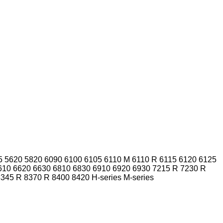
5
5620
5820
6090
6100
6105
6110 M
6110 R
6115
6120
6125
610
6620
6630
6810
6830
6910
6920
6930
7215 R
7230 R
8345 R
8370 R
8400
8420
H-series
M-series