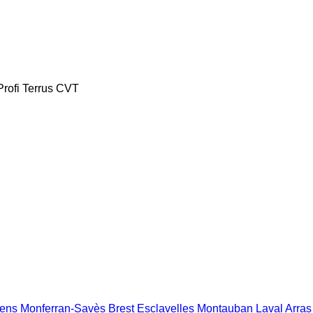
Profi
Terrus CVT
dens
Monferran-Savès
Brest
Esclavelles
Montauban
Laval
Arras