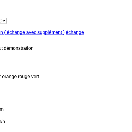
in ( échange avec supplément )
échange
ut
démonstration
r
orange
rouge
vert
km
/h