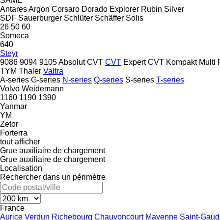
SAME
Antares
Argon
Corsaro
Dorado
Explorer
Rubin
Silver
SDF
Sauerburger
Schlüter
Schäffer
Solis
26
50
60
Someca
640
Steyr
9086
9094
9105
Absolut CVT
CVT
Expert CVT
Kompakt
Multi
TYM
Thaler
Valtra
A-series
G-series
N-series
Q-series
S-series
T-series
Volvo
Weidemann
1160
1190
1390
Yanmar
YM
Zetor
Forterra
tout afficher
Grue auxiliaire de chargement
Grue auxiliaire de chargement
Localisation
Rechercher dans un périmètre
France
Aurice
Verdun
Richebourg
Chauvoncourt
Mayenne
Saint-Gau