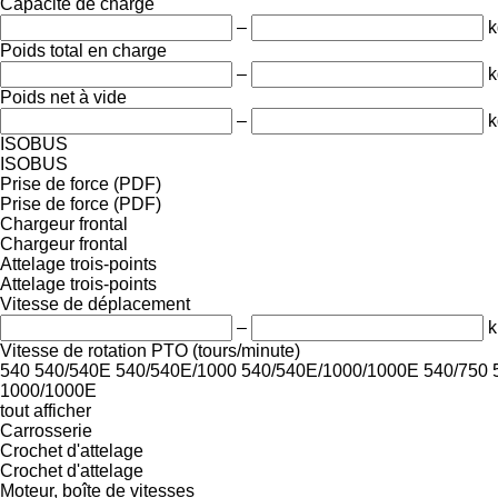
Capacité de charge
–
k
Poids total en charge
–
k
Poids net à vide
–
k
ISOBUS
ISOBUS
Prise de force (PDF)
Prise de force (PDF)
Chargeur frontal
Chargeur frontal
Attelage trois-points
Attelage trois-points
Vitesse de déplacement
–
k
Vitesse de rotation PTO (tours/minute)
540
540/540E
540/540E/1000
540/540E/1000/1000E
540/750
1000/1000E
tout afficher
Carrosserie
Crochet d'attelage
Crochet d'attelage
Moteur, boîte de vitesses