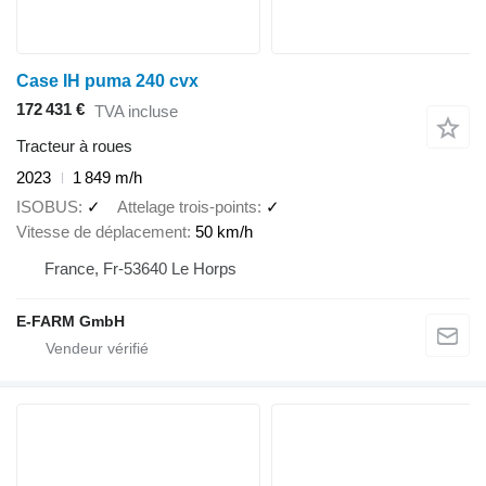
Case IH puma 240 cvx
172 431 €
TVA incluse
Tracteur à roues
2023
1 849 m/h
ISOBUS
✓
Attelage trois-points
✓
Vitesse de déplacement
50 km/h
France, Fr-53640 Le Horps
E-FARM GmbH