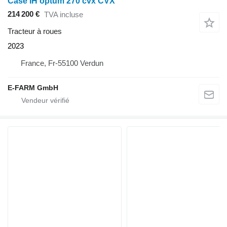
Case IH optum 270 cvx CVX
214 200 €
TVA incluse
Tracteur à roues
2023
France, Fr-55100 Verdun
E-FARM GmbH