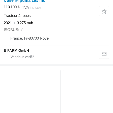
Case IH puma 185 mc
113 100 €
TVA incluse
Tracteur à roues
2021
3 275 m/h
ISOBUS
✓
France, Fr-80700 Roye
E-FARM GmbH