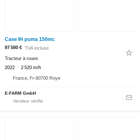
Case IH puma 150mc
97 580 €
TVA incluse
Tracteur à roues
2022
2 520 m/h
France, Fr-80700 Roye
E-FARM GmbH