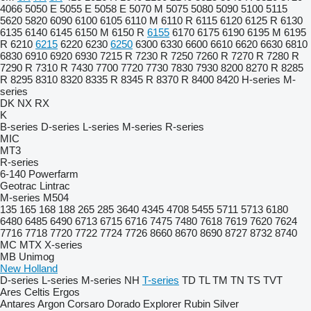
4066
5050 E
5055 E
5058 E
5070 M
5075
5080
5090
5100
5115
5620
5820
6090
6100
6105
6110 M
6110 R
6115
6120
6125 R
6130
6135
6140
6145
6150 M
6150 R
6155
6170
6175
6190
6195 M
6195
R
6210
6215
6220
6230
6250
6300
6330
6600
6610
6620
6630
6810
6830
6910
6920
6930
7215 R
7230 R
7250
7260 R
7270 R
7280 R
7290 R
7310 R
7430
7700
7720
7730
7830
7930
8200
8270 R
8285
R
8295
8310
8320
8335 R
8345 R
8370 R
8400
8420
H-series
M-
series
DK
NX
RX
K
B-series
D-series
L-series
M-series
R-series
MIC
MT3
R-series
6-140
Powerfarm
Geotrac
Lintrac
M-series
M504
135
165
168
188
265
285
3640
4345
4708
5455
5711
5713
6180
6480
6485
6490
6713
6715
6716
7475
7480
7618
7619
7620
7624
7716
7718
7720
7722
7724
7726
8660
8670
8690
8727
8732
8740
MC
MTX
X-series
MB
Unimog
New Holland
D-series
L-series
M-series
NH
T-series
TD
TL
TM
TN
TS
TVT
Ares
Celtis
Ergos
Antares
Argon
Corsaro
Dorado
Explorer
Rubin
Silver