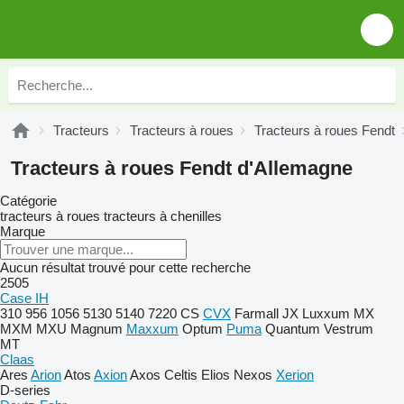
Tracteurs
Tracteurs à roues
Tracteurs à roues Fendt
Tracteurs à roues Fendt d'Allemagne
Catégorie
tracteurs à roues
tracteurs à chenilles
Marque
Aucun résultat trouvé pour cette recherche
2505
Case IH
310
956
1056
5130
5140
7220
CS
CVX
Farmall
JX
Luxxum
MX
MXM
MXU
Magnum
Maxxum
Optum
Puma
Quantum
Vestrum
MT
Claas
Ares
Arion
Atos
Axion
Axos
Celtis
Elios
Nexos
Xerion
D-series