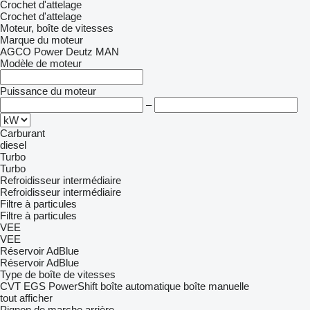
Crochet d'attelage
Crochet d'attelage
Moteur, boîte de vitesses
Marque du moteur
AGCO Power
Deutz
MAN
Modèle de moteur
Puissance du moteur
–
Carburant
diesel
Turbo
Turbo
Refroidisseur intermédiaire
Refroidisseur intermédiaire
Filtre à particules
Filtre à particules
VEE
VEE
Réservoir AdBlue
Réservoir AdBlue
Type de boîte de vitesses
CVT
EGS
PowerShift
boîte automatique
boîte manuelle
tout afficher
Pignon de marche arrière