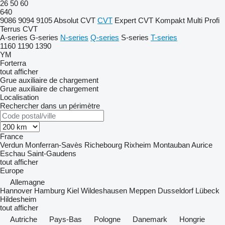
26
50
60
640
9086
9094
9105
Absolut CVT
CVT
Expert CVT
Kompakt
Multi
Profi
Terrus CVT
A-series
G-series
N-series
Q-series
S-series
T-series
1160
1190
1390
YM
Forterra
tout afficher
Grue auxiliaire de chargement
Grue auxiliaire de chargement
Localisation
Rechercher dans un périmètre
France
Verdun
Monferran-Savès
Richebourg
Rixheim
Montauban
Aurice
Eschau
Saint-Gaudens
tout afficher
Europe
Allemagne
Hannover
Hamburg
Kiel
Wildeshausen
Meppen
Dusseldorf
Lübeck
Hildesheim
tout afficher
Autriche
Pays-Bas
Pologne
Danemark
Hongrie