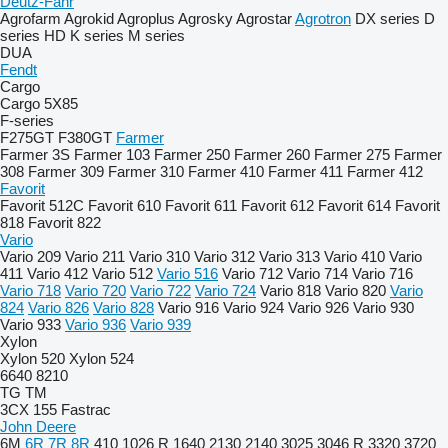
Deutz-Fahr
Agrofarm
Agrokid
Agroplus
Agrosky
Agrostar
Agrotron
DX series
D
series
HD
K series
M series
DUA
Fendt
Cargo
Cargo 5X85
F-series
F275GT
F380GT
Farmer
Farmer 3S
Farmer 103
Farmer 250
Farmer 260
Farmer 275
Farmer
308
Farmer 309
Farmer 310
Farmer 410
Farmer 411
Farmer 412
Favorit
Favorit 512C
Favorit 610
Favorit 611
Favorit 612
Favorit 614
Favorit
818
Favorit 822
Vario
Vario 209
Vario 211
Vario 310
Vario 312
Vario 313
Vario 410
Vario
411
Vario 412
Vario 512
Vario 516
Vario 712
Vario 714
Vario 716
Vario 718
Vario 720
Vario 722
Vario 724
Vario 818
Vario 820
Vario
824
Vario 826
Vario 828
Vario 916
Vario 924
Vario 926
Vario 930
Vario 933
Vario 936
Vario 939
Xylon
Xylon 520
Xylon 524
6640
8210
TG
TM
3CX
155
Fastrac
John Deere
6M
6R
7R
8R
410
1026 R
1640
2130
2140
3025
3046 R
3320
3720