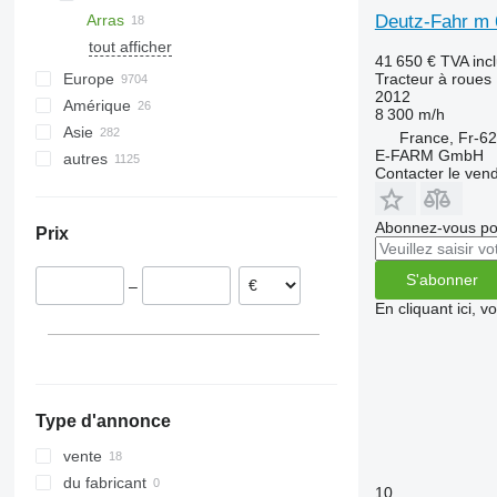
Deutz-Fahr m 
Arras
tout afficher
41 650 €
TVA inc
Tracteur à roues
Europe
2012
Amérique
Allemagne
8 300 m/h
Asie
Pologne
Mexique
France, Fr-62
E-FARM GmbH
autres
Pays-Bas
Canada
Japon
Contacter le ven
Autriche
États-Unis
Turquie
Ukraine
Norvège
Inde
Chili
Abonnez-vous pou
Prix
Roumanie
Émirats arabes unis
Argentine
Danemark
Ouzbékistan
Uruguay
S'abonner
–
Hongrie
Chine
Brésil
En cliquant ici, 
tout afficher
Kirghizistan
Moldavie
Géorgie
tout afficher
Type d'annonce
vente
du fabricant
10