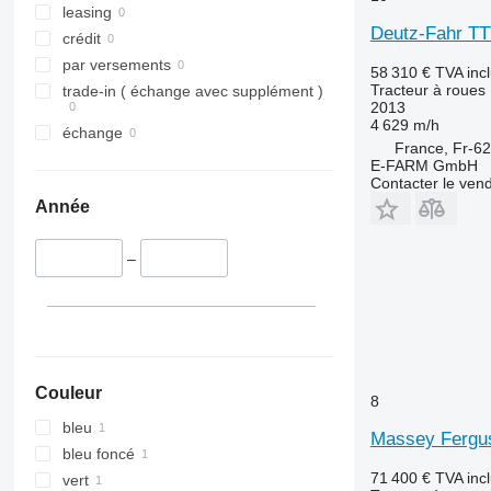
leasing
Deutz-Fahr TT
crédit
par versements
58 310 €
TVA inc
Tracteur à roues
trade-in ( échange avec supplément )
2013
4 629 m/h
échange
France, Fr-62
E-FARM GmbH
Contacter le ven
Année
–
Couleur
8
bleu
Massey Fergu
bleu foncé
71 400 €
TVA inc
vert