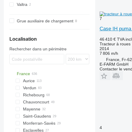
Valtra
T-series
N-series
7
T-series
Grue auxiliaire de chargement
Case IH puma
Localisation
46 410 €
TVA inc
Tracteur à roues
2014
Rechercher dans un périmètre
7 806 m/h
France, Fr-62
E-FARM GmbH
Contacter le ven
France
Aurice
Verdun
Richebourg
Chauvoncourt
Mayenne
Saint-Gaudens
Monferran-Savès
4
Esclavelles