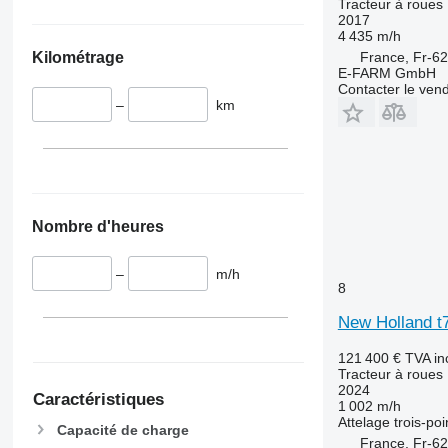
Tracteur à roues
2017
4 435 m/h
Kilométrage
France, Fr-62
E-FARM GmbH
Contacter le ven
–
km
Nombre d'heures
–
m/h
8
New Holland t
121 400 €
TVA in
Tracteur à roues
2024
Caractéristiques
1 002 m/h
Attelage trois-poi
Capacité de charge
France, Fr-62