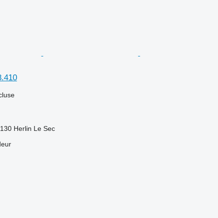
8.410
cluse
130 Herlin Le Sec
deur