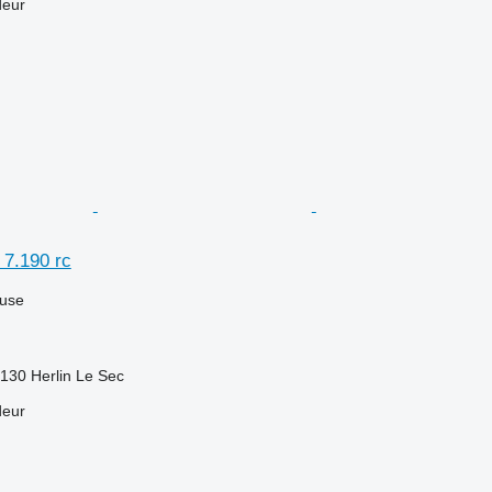
deur
 7.190 rc
luse
130 Herlin Le Sec
deur