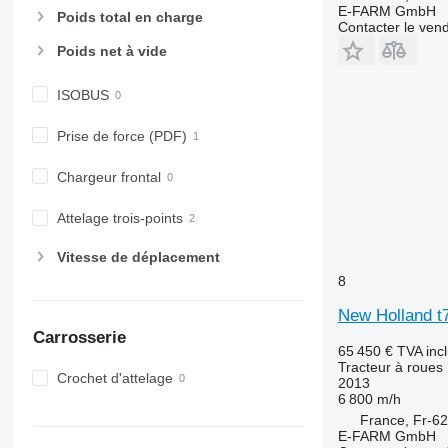
E-FARM GmbH
Poids total en charge
Contacter le ven
Poids net à vide
ISOBUS
Prise de force (PDF)
Chargeur frontal
Attelage trois-points
Vitesse de déplacement
8
New Holland t7
Carrosserie
65 450 €
TVA inc
Tracteur à roues
Crochet d'attelage
2013
6 800 m/h
France, Fr-62
E-FARM GmbH