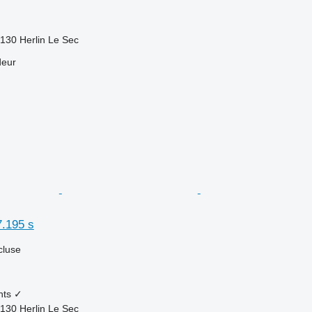
130 Herlin Le Sec
deur
7.195 s
cluse
nts
✓
130 Herlin Le Sec