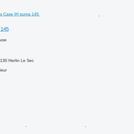
 145
luse
130 Herlin Le Sec
deur