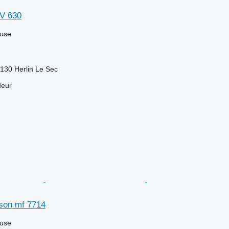
V 630
luse
130 Herlin Le Sec
deur
son mf 7714
luse