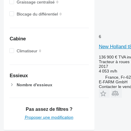
Graissage centralisé
Blocage du différentiel
6
Cabine
New Holland t
Climatiseur
136 900 €
TVA in
Tracteur à roues
2017
4 053 m/h
Essieux
France, Fr-62
E-FARM GmbH
Nombre d'essieux
Contacter le ven
Pas assez de filtres ?
Proposer une modification