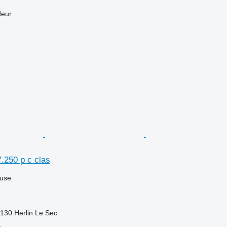
deur
.250 p c clas
luse
130 Herlin Le Sec