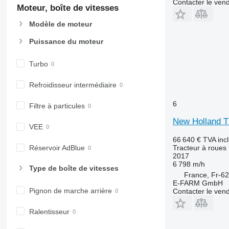
Contacter le ven
Moteur, boîte de vitesses
Modèle de moteur
Puissance du moteur
Turbo
Refroidisseur intermédiaire
6
Filtre à particules
New Holland T
VEE
66 640 €
TVA inc
Tracteur à roues
Réservoir AdBlue
2017
6 798 m/h
Type de boîte de vitesses
France, Fr-62
E-FARM GmbH
Pignon de marche arrière
Contacter le ven
Ralentisseur