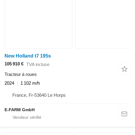
New Holland t7 195s
105 910 €
TVA incluse
Tracteur à roues
2024
1 102 m/h
France, Fr-53640 Le Horps
E-FARM GmbH