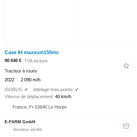
Case IH maxxum150mc
90 440 €
TVA incluse
Tracteur à roues
2022
2 090 m/h
ISOBUS
✓
Attelage trois-points
✓
Vitesse de déplacement
40 km/h
France, Fr-53640 Le Horps
E-FARM GmbH