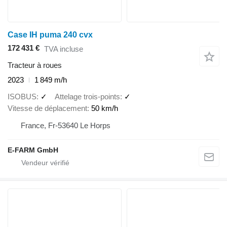
Case IH puma 240 cvx
172 431 €
TVA incluse
Tracteur à roues
2023
1 849 m/h
ISOBUS
✓
Attelage trois-points
✓
Vitesse de déplacement
50 km/h
France, Fr-53640 Le Horps
E-FARM GmbH