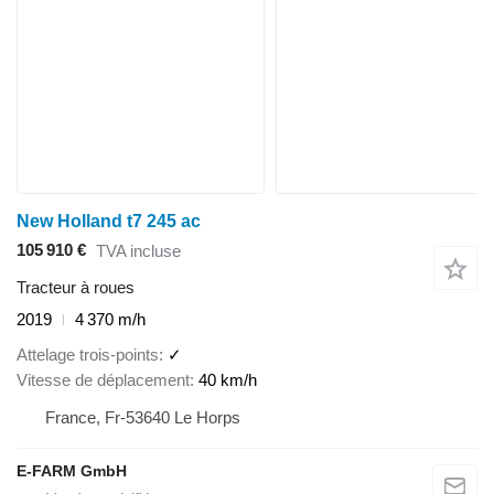
New Holland t7 245 ac
105 910 €
TVA incluse
Tracteur à roues
2019
4 370 m/h
Attelage trois-points
✓
Vitesse de déplacement
40 km/h
France, Fr-53640 Le Horps
E-FARM GmbH