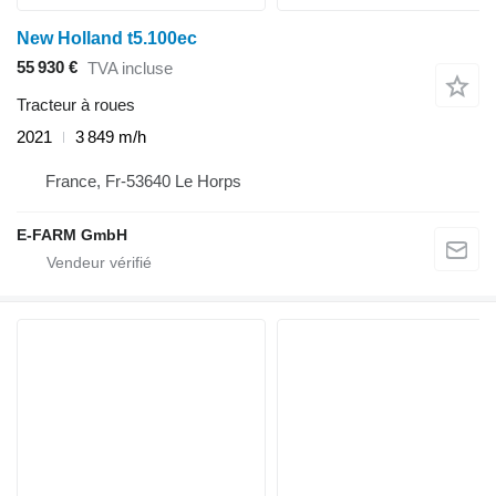
New Holland t5.100ec
55 930 €
TVA incluse
Tracteur à roues
2021
3 849 m/h
France, Fr-53640 Le Horps
E-FARM GmbH