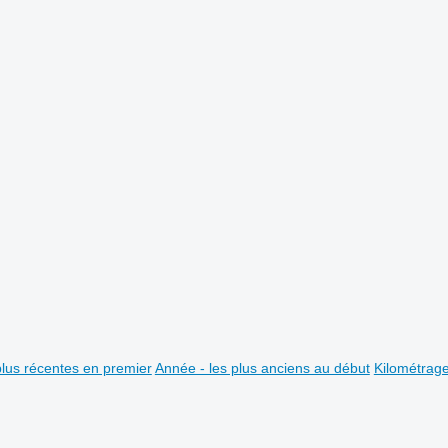
plus récentes en premier
Année - les plus anciens au début
Kilométrag