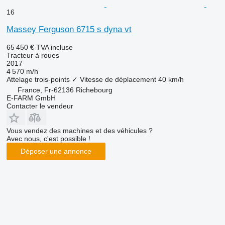
16
Massey Ferguson 6715 s dyna vt
65 450 €
TVA incluse
Tracteur à roues
2017
4 570 m/h
Attelage trois-points
✓
Vitesse de déplacement
40 km/h
France, Fr-62136 Richebourg
E-FARM GmbH
Contacter le vendeur
Vous vendez des machines et des véhicules ?
Avec nous, c'est possible !
Déposer une annonce