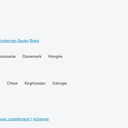
onferran-Savès
Brest
oumanie
Danemark
Hongrie
n
Chine
Kirghizistan
Géorgie
avec supplément )
échange