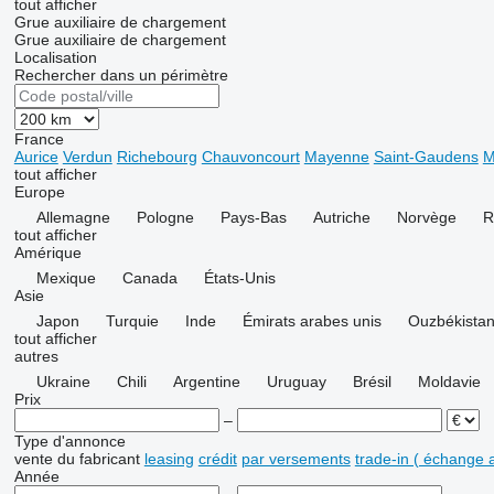
tout afficher
Grue auxiliaire de chargement
Grue auxiliaire de chargement
Localisation
Rechercher dans un périmètre
France
Aurice
Verdun
Richebourg
Chauvoncourt
Mayenne
Saint-Gaudens
M
tout afficher
Europe
Allemagne
Pologne
Pays-Bas
Autriche
Norvège
R
tout afficher
Amérique
Mexique
Canada
États-Unis
Asie
Japon
Turquie
Inde
Émirats arabes unis
Ouzbékista
tout afficher
autres
Ukraine
Chili
Argentine
Uruguay
Brésil
Moldavie
Prix
–
Type d'annonce
vente
du fabricant
leasing
crédit
par versements
trade-in ( échange 
Année