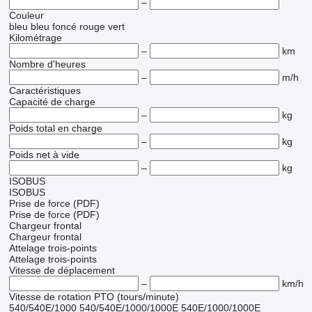
–
Couleur
bleu
bleu foncé
rouge
vert
Kilométrage
–
km
Nombre d'heures
–
m/h
Caractéristiques
Capacité de charge
–
kg
Poids total en charge
–
kg
Poids net à vide
–
kg
ISOBUS
ISOBUS
Prise de force (PDF)
Prise de force (PDF)
Chargeur frontal
Chargeur frontal
Attelage trois-points
Attelage trois-points
Vitesse de déplacement
–
km/h
Vitesse de rotation PTO (tours/minute)
540/540E/1000
540/540E/1000/1000E
540E/1000/1000E