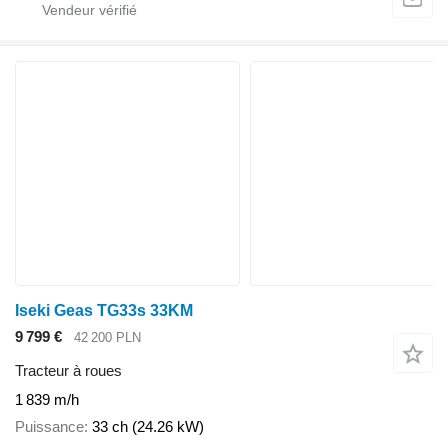
Iseki Geas TG33s 33KM
9 799 €
42 200 PLN
Tracteur à roues
1 839 m/h
Puissance
33 ch (24.26 kW)