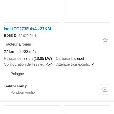
Iseki TG273F 4x4 - 27KM
9 063 €
39 020 PLN
Tracteur à roues
27 km
2 733 m/h
Puissance
27 ch (19.85 kW)
Carburant
diesel
Configuration de l'essieu
4x4
Attelage trois-points
✓
Pologne
Traktor.com.pl