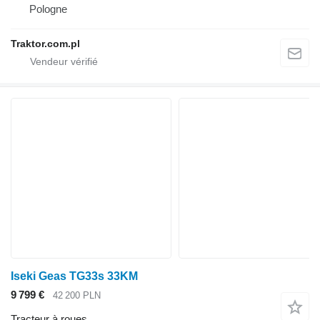
Pologne
Traktor.com.pl
Iseki Geas TG33s 33KM
9 799 €
42 200 PLN
Tracteur à roues