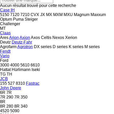
Aucun résultat trouvé pour cette recherche
Case IH
5150
7120
7210
CVX
JX
MX
MXM
MXU
Magnum
Maxxum
Optum
Puma
Steiger
Challenger
MT
Claas
Ares
Arion
Axion
Axos
Celtis
Nexos
Xerion
Deutz
Deutz-Fahr
Agrofarm
Agrotron
DX series
D series
K series
M series
Fendt
Vario
Ford
3000
4000
5610
6610
Hattat
Hürlimann
Iseki
TG
TH
JCB
155
527
8310
Fastrac
John Deere
6R
7R
7R 290
7R 350
8R
8R 280
8R 340
4520
5090