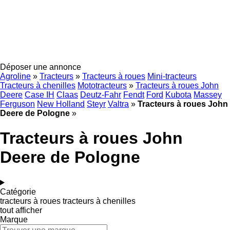
Déposer une annonce
Agroline
»
Tracteurs
»
Tracteurs à roues
Mini-tracteurs
Tracteurs à chenilles
Mototracteurs
»
Tracteurs à roues John
Deere
Case IH
Claas
Deutz-Fahr
Fendt
Ford
Kubota
Massey
Ferguson
New Holland
Steyr
Valtra
»
Tracteurs à roues John
Deere de Pologne
»
Tracteurs à roues John
Deere de Pologne
Catégorie
tracteurs à roues
tracteurs à chenilles
tout afficher
Marque