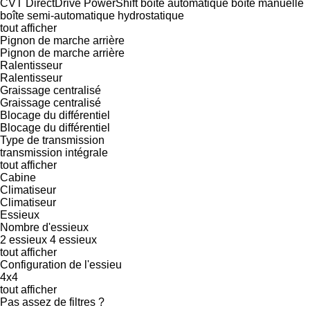
CVT
DirectDrive
PowerShift
boîte automatique
boîte manuelle
boîte semi-automatique
hydrostatique
tout afficher
Pignon de marche arrière
Pignon de marche arrière
Ralentisseur
Ralentisseur
Graissage centralisé
Graissage centralisé
Blocage du différentiel
Blocage du différentiel
Type de transmission
transmission intégrale
tout afficher
Cabine
Climatiseur
Climatiseur
Essieux
Nombre d'essieux
2 essieux
4 essieux
tout afficher
Configuration de l'essieu
4x4
tout afficher
Pas assez de filtres ?