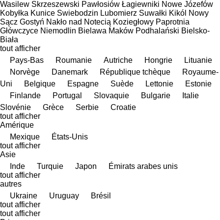
Wasilew Skrzeszewski
Pawłosiów
Łagiewniki Nowe
Józefów
Kobyłka
Kunice
Swiebodzin
Lubomierz
Suwałki
Kikól
Nowy
Sącz
Gostyń
Nakło nad Notecią
Koziegłowy
Paprotnia
Główczyce
Niemodlin
Bielawa
Maków Podhalański
Bielsko-
Biała
tout afficher
Pays-Bas
Roumanie
Autriche
Hongrie
Lituanie
Norvège
Danemark
République tchèque
Royaume-
Uni
Belgique
Espagne
Suède
Lettonie
Estonie
Finlande
Portugal
Slovaquie
Bulgarie
Italie
Slovénie
Grèce
Serbie
Croatie
tout afficher
Amérique
Mexique
États-Unis
tout afficher
Asie
Inde
Turquie
Japon
Émirats arabes unis
tout afficher
autres
Ukraine
Uruguay
Brésil
tout afficher
tout afficher