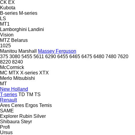
CK
EX
Kubota
B-series
M-series
LS
MT1
Lamborghini
Landini
Vision
MTZ Belarus
1025
Manitou
Marshall
Massey Ferguson
375
3080
5455
5611
6290
6455
6465
6475
6480
7480
7620
8220
8240
McCormick
MC
MTX
X-series
XTX
Merlo
Mitsubishi
MT
New Holland
T-series
TD
TM
TS
Renault
Ares
Ceres
Ergos
Temis
SAME
Explorer
Rubin
Silver
Shibaura
Steyr
Profi
Ursus