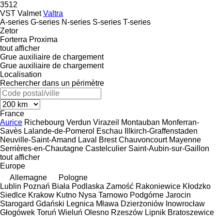
3512
VST
Valmet
Valtra
A-series
G-series
N-series
S-series
T-series
Zetor
Forterra
Proxima
tout afficher
Grue auxiliaire de chargement
Grue auxiliaire de chargement
Localisation
Rechercher dans un périmètre
France
Aurice
Richebourg
Verdun
Virazeil
Montauban
Monferran-
Savès
Lalande-de-Pomerol
Eschau
Illkirch-Graffenstaden
Neuville-Saint-Amand
Laval
Brest
Chauvoncourt
Mayenne
Serrières-en-Chautagne
Castelculier
Saint-Aubin-sur-Gaillon
tout afficher
Europe
Allemagne
Pologne
Lublin
Poznań
Biała Podlaska
Zamość
Rakoniewice
Kłodzko
Siedlce
Krakow
Kutno
Nysa
Tarnowo Podgórne
Jarocin
Starogard Gdański
Legnica
Mława
Dzierżoniów
Inowrocław
Głogówek
Toruń
Wieluń
Olesno
Rzeszów
Lipnik
Bratoszewice