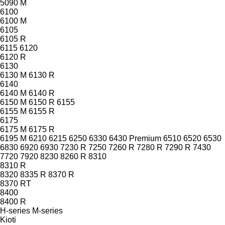
5090 M
6100
6100 M
6105
6105 R
6115
6120
6120 R
6130
6130 M
6130 R
6140
6140 M
6140 R
6150 M
6150 R
6155
6155 M
6155 R
6175
6175 M
6175 R
6195 M
6210
6215
6250
6330
6430 Premium
6510
6520
6530
6830
6920
6930
7230 R
7250
7260 R
7280 R
7290 R
7430
7720
7920
8230
8260 R
8310
8310 R
8320
8335 R
8370 R
8370 RT
8400
8400 R
H-series
M-series
Kioti