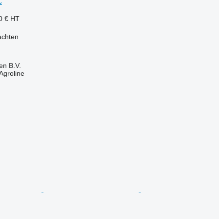
C
0 €
HT
achten
en B.V.
Agroline