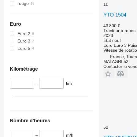
6110 B
6465
rouge
11
6110 M
6475
YTO 1504
6110 R
6480
Euro
6115
6485
43 800 €
Tracteur à roues
6120
6490
Euro 2
2023
6125 M
6495
État
neuf
Euro 3
Euro
Euro 3
Puis
6125 R
6499
Euro 5
Vitesse de rotat
6130
6713
France, Tours
MATAGRI 52
6135
6715
Contacter le ven
Kilométrage
6140
6716
6145
7475
–
km
6150 M
7480
6150 R
7616
6155
7618
6170
7619
6175
7620
6190
7624
Nombre d'heures
52
6195 M
7626
6195 R
7716
–
m/h