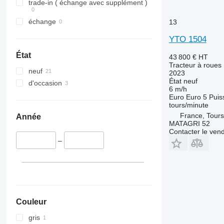
Vestrum
5055 E
5435
trade-in ( échange avec supplément )
5058 E
5445
échange
13
5067 E
5455
5070 M
5460
YTO 1504
5075
5465
État
43 800 €
HT
5080
5610
Tracteur à roues
neuf
5085 M
5611
2023
État
neuf
d'occasion
5090
5612
6 m/h
5100
5710
Euro
Euro 5
Puis
tours/minute
5105 GN
5711
France, Tours
Année
5115
5713
MATAGRI 52
Contacter le ven
5210
6140
–
5615
6180
5620
6190
5720
6260
5820
6270
6090
6290
Couleur
6100
6455
6105
6460
gris