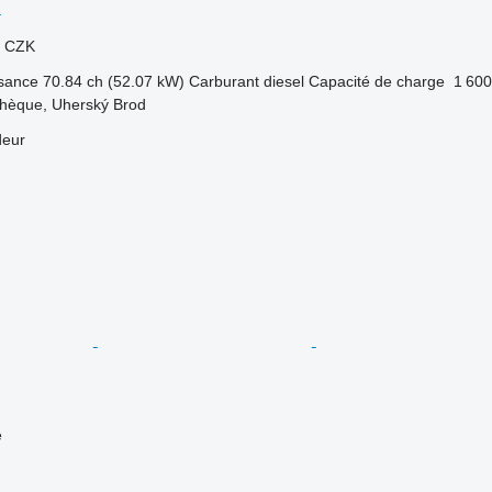
c
0 CZK
sance
70.84 ch (52.07 kW)
Carburant
diesel
Capacité de charge
1 600
chèque, Uherský Brod
deur
e