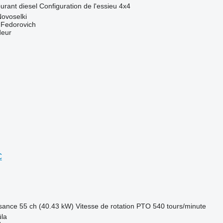
urant
diesel
Configuration de l'essieu
4x4
Novoselki
 Fedorovich
deur
C
sance
55 ch (40.43 kW)
Vitesse de rotation PTO
540 tours/minute
üla