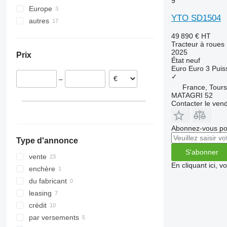
9
7240
2850
362
TVT
Europe
YTO SD1504
CS
3025
375
autres
République tchèque
CVX
3040
390
Estonie
Ukraine
49 890 €
HT
Tracteur à roues
Farmall
3045 R
399
Pays-Bas
2025
Prix
International
3046 R
550
État
neuf
Euro
Euro 3
Puis
JX
3050
575
✓
–
Luxxum
3140
590
France, Tours
MX
3320
675
MATAGRI 52
Contacter le ven
MXM
3340
690
MXU
3350
698
Abonnez-vous pou
Magnum
3640
3060
Type d'annonce
Maxxum
3720
3080
S'abonner
Optum
4052 R
3085
vente
En cliquant ici, 
Puma
4066
3640
enchère
Quadtrac
4430
4235
du fabricant
Quantum
4520
4255
leasing
STX
4650
4345
crédit
Steiger
5050 E
4708
par versements