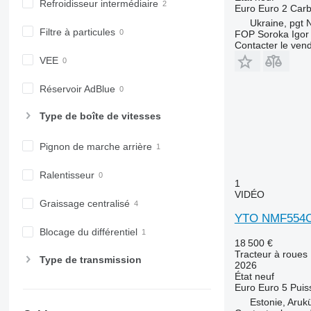
Refroidisseur intermédiaire
7600
Euro
Euro 2
Carb
Ukraine, pgt 
7700
Filtre à particules
FOP Soroka Igor
7710
Contacter le ven
7720
VEE
7730
Réservoir AdBlue
7800
7810
Type de boîte de vitesses
7820
7830
Pignon de marche arrière
7920
7930
Ralentisseur
1
8100
VIDÉO
Graissage centralisé
8200
YTO NMF554
8220
Blocage du différentiel
8230
18 500 €
Tracteur à roues
8260 R
Type de transmission
2026
8270 R
État
neuf
Euro
Euro 5
Puis
8285 R
Estonie, Aruk
8295