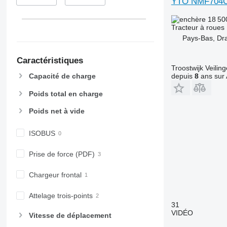
YTO NMF704
6200
7718
18 50
6210
7719
Tracteur à roues
6215
7720
Pays-Bas, Dr
6220
7722
6230
7724
Caractéristiques
Troostwijk Veiling
6250
7726
depuis
8
ans sur 
Capacité de charge
6300
8220
Poids total en charge
6310
8240
6320
8250
Poids net à vide
6330
8650
6410
8660
ISOBUS
6430 Premium
8670
Prise de force (PDF)
6510
8690
6520
8727
Chargeur frontal
6530
8732
6600
8737
Attelage trois-points
6610
8740
31
VIDÉO
6620
Vitesse de déplacement