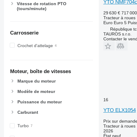
6630
YTO NMF704
Vitesse de rotation PTO
6800
(tours/minute)
29 630 €
717 00
6810
Tracteur à roues
6820
Euro
Euro 5
Puis
République t
6830
Carrosserie
TAUROS s.r.o.
6900
Contacter le ven
6910
Crochet d'attelage
6920
6930
7200
Moteur, boîte de vitesses
7215 R
Marque du moteur
7230 R
7250
Modèle de moteur
7260 R
16
Puissance du moteur
7270 R
YTO ELX1054
7280 R
Carburant
7290 R
Prix sur demand
7310 R
Turbo
Tracteur à roues
2026
7430
État
neuf