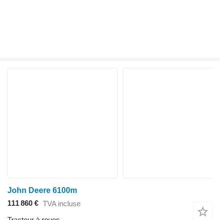
John Deere 6100m
111 860 €
TVA incluse
Tracteur à roues