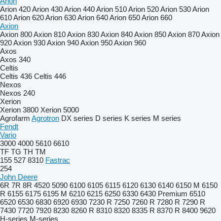
Arion
Arion 420
Arion 430
Arion 440
Arion 510
Arion 520
Arion 530
Arion
610
Arion 620
Arion 630
Arion 640
Arion 650
Arion 660
Axion
Axion 800
Axion 810
Axion 830
Axion 840
Axion 850
Axion 870
Axion
920
Axion 930
Axion 940
Axion 950
Axion 960
Axos
Axos 340
Celtis
Celtis 436
Celtis 446
Nexos
Nexos 240
Xerion
Xerion 3800
Xerion 5000
Agrofarm
Agrotron
DX series
D series
K series
M series
Fendt
Vario
3000
4000
5610
6610
TF
TG
TH
TM
155
527
8310
Fastrac
254
John Deere
6R
7R
8R
4520
5090
6100
6105
6115
6120
6130
6140
6150 M
6150
R
6155
6175
6195 M
6210
6215
6250
6330
6430 Premium
6510
6520
6530
6830
6920
6930
7230 R
7250
7260 R
7280 R
7290 R
7430
7720
7920
8230
8260 R
8310
8320
8335 R
8370 R
8400
9620
H-series
M-series