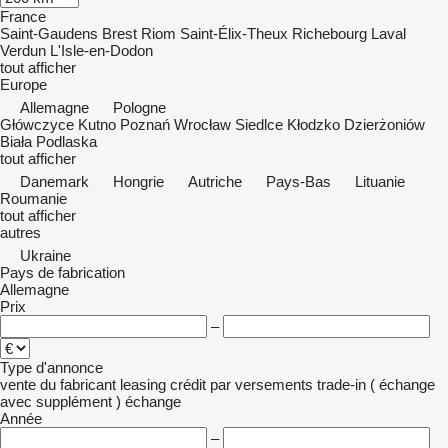
France
Saint-Gaudens
Brest
Riom
Saint-Élix-Theux
Richebourg
Laval
Verdun
L'Isle-en-Dodon
tout afficher
Europe
Allemagne
Pologne
Główczyce
Kutno
Poznań
Wrocław
Siedlce
Kłodzko
Dzierżoniów
Biała Podlaska
tout afficher
Danemark
Hongrie
Autriche
Pays-Bas
Lituanie
Roumanie
tout afficher
autres
Ukraine
Pays de fabrication
Allemagne
Prix
–
Type d'annonce
vente
du fabricant
leasing
crédit
par versements
trade-in ( échange
avec supplément )
échange
Année
–