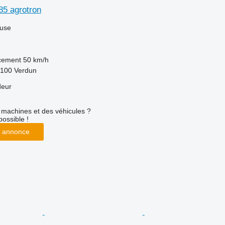
85 agrotron
luse
acement
50 km/h
5100 Verdun
deur
machines et des véhicules ?
possible !
 annonce