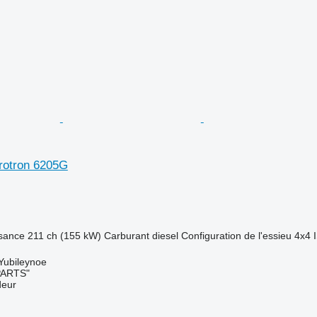
rotron 6205G
sance
211 ch (155 kW)
Carburant
diesel
Configuration de l'essieu
4x4
 Yubileynoe
PARTS"
deur