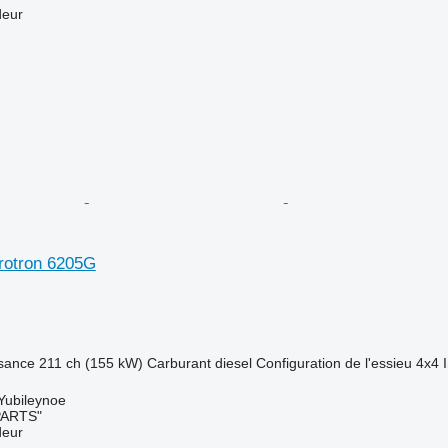
deur
rotron 6205G
sance
211 ch (155 kW)
Carburant
diesel
Configuration de l'essieu
4x4
 Yubileynoe
PARTS"
deur