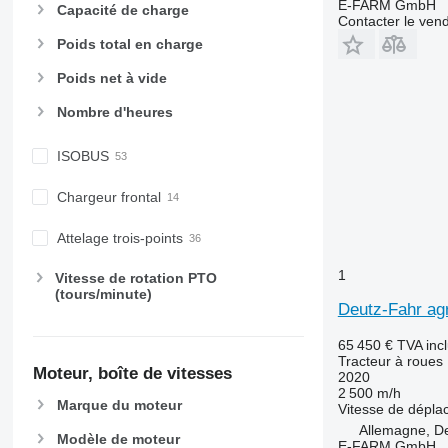
E-FARM GmbH
Capacité de charge
6170
7718
Contacter le ven
6175
7719
Poids total en charge
6190
7720
Poids net à vide
6195 M
7722
Nombre d'heures
6195 R
7724
6200
7726
ISOBUS
6210
8220
6215
8240
Chargeur frontal
6220
8250
6230
8650
Attelage trois-points
6250
8660
1
Vitesse de rotation PTO
6300
8670
(tours/minute)
6310
8690
Deutz-Fahr agr
6320
8727
65 450 €
TVA inc
6330
8732
Tracteur à roues
Moteur, boîte de vitesses
2020
6410
8737
2 500 m/h
6430 Premium
8740
Marque du moteur
Vitesse de dépl
6510
Allemagne, D
Modèle de moteur
E-FARM GmbH