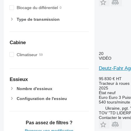
7270 R
Blocage du différentiel
7280 R
7290 R
Type de transmission
7310 R
7430
7600
Cabine
7700
7710
20
Climatiseur
VIDÉO
7720
7730
Deutz-Fahr Ag
7800
95 830 €
HT
Essieux
7810
Tracteur à roues
7820
2025
Nombre d'essieux
État
neuf
7830
Euro
Euro 3
Puis
Configuration de l'essieu
7920
540 tours/minute
7930
Ukraine, pgt.
TOV "TD LIDER
8100
Contacter le ven
8200
Pas assez de filtres ?
8220
Proposer une modification