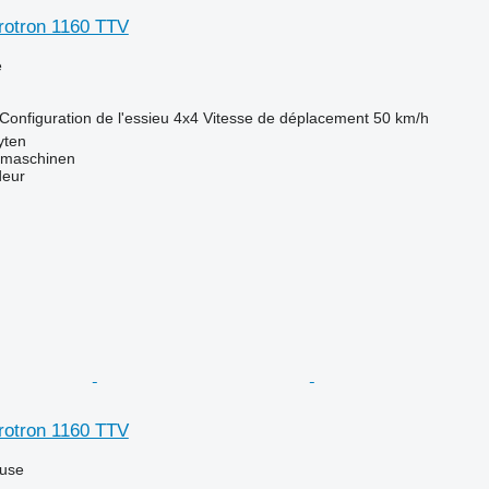
rotron 1160 TTV
e
Configuration de l'essieu
4x4
Vitesse de déplacement
50 km/h
yten
dmaschinen
deur
rotron 1160 TTV
luse