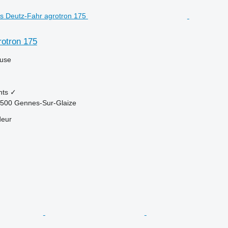
rotron 175
luse
nts
✓
3500 Gennes-Sur-Glaize
deur