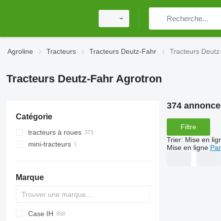
Agroline
Tracteurs
Tracteurs Deutz-Fahr
Tracteurs Deutz
Tracteurs Deutz-Fahr Agrotron
374 annonce
Catégorie
Filtre
tracteurs à roues
Trier
:
Mise en lig
mini-tracteurs
Mise en ligne
Par
Marque
Case IH
Challenger
TTR
584
2505
CK