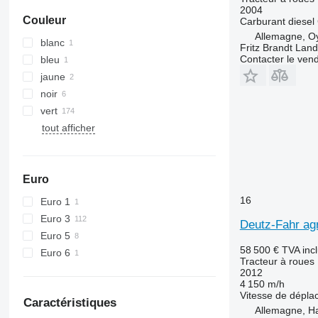
5720
6465
2004
Couleur
Carburant
diesel
5820
6475
Allemagne, O
6090
6480
blanc
Fritz Brandt Lan
6100
6485
Contacter le ven
bleu
6105
6490
jaune
6110 B
6495
noir
6110 M
6499
vert
6110 R
6713
tout afficher
6115
6715
6120
6716
6125 M
7475
Euro
6125 R
7480
16
Euro 1
6130
7616
Euro 3
Deutz-Fahr agr
6135
7618
Euro 5
6140
7619
58 500 €
TVA inc
Euro 6
Tracteur à roues
6145
7620
2012
6150 M
7624
4 150 m/h
Vitesse de dépl
6150 R
7626
Caractéristiques
Allemagne, 
6155
7716