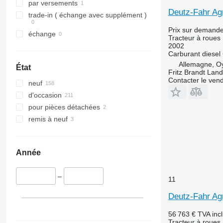
4066
5435
par versements
Deutz-Fahr Ag
4430
5445
trade-in ( échange avec supplément )
4520
5455
Prix sur demand
échange
4650
5460
Tracteur à roues
2002
5050 E
5465
Carburant
diesel
5055 E
5610
Allemagne, O
État
Fritz Brandt Lan
5058 E
5611
Contacter le ven
neuf
5067 E
5612
d'occasion
5070 M
5710
pour pièces détachées
5075
5711
remis à neuf
5080
5713
5085 M
6140
5090
6180
Année
5100
6190
5105 GN
6260
–
11
5115
6270
5210
6290
Deutz-Fahr Ag
5615
6455
56 763 €
TVA inc
5620
6460
Tracteur à roues