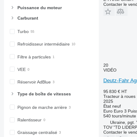
6520
Contacter le ven
6530
Puissance du moteur
6600
Carburant
6610
6620
Turbo
6630
Refroidisseur intermédiaire
6800
6810
Filtre à particules
6820
20
6830
VEE
VIDÉO
6900
Deutz-Fahr Ag
6910
Réservoir AdBlue
6920
95 830 €
HT
Type de boîte de vitesses
6930
Tracteur à roues
2025
7200
État
neuf
Pignon de marche arrière
7215 R
Euro
Euro 3
Puis
540 tours/minute
7230 R
Ralentisseur
Ukraine, pgt.
7250
TOV "TD LIDER
Contacter le ven
7260 R
Graissage centralisé