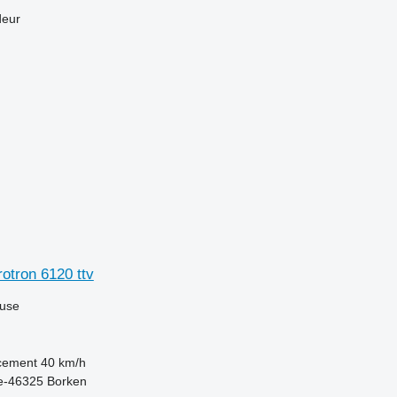
deur
otron 6120 ttv
luse
acement
40 km/h
e-46325 Borken