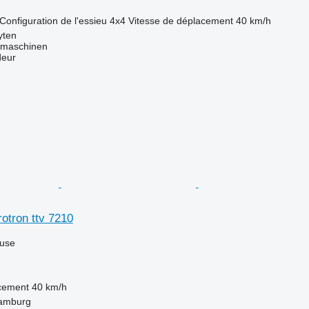
Configuration de l'essieu
4x4
Vitesse de déplacement
40 km/h
yten
dmaschinen
deur
otron ttv 7210
luse
acement
40 km/h
Hamburg