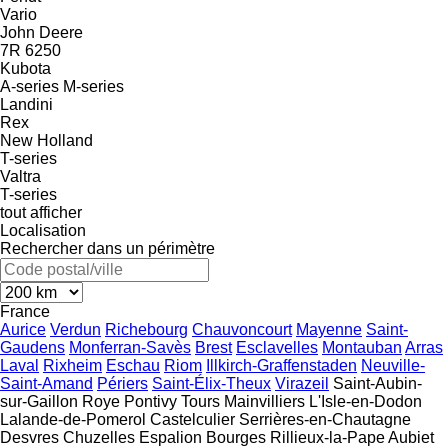
Vario
John Deere
7R
6250
Kubota
A-series
M-series
Landini
Rex
New Holland
T-series
Valtra
T-series
tout afficher
Localisation
Rechercher dans un périmètre
France
Aurice
Verdun
Richebourg
Chauvoncourt
Mayenne
Saint-
Gaudens
Monferran-Savès
Brest
Esclavelles
Montauban
Arras
Laval
Rixheim
Eschau
Riom
Illkirch-Graffenstaden
Neuville-
Saint-Amand
Périers
Saint-Élix-Theux
Virazeil
Saint-Aubin-
sur-Gaillon
Roye
Pontivy
Tours
Mainvilliers
L'Isle-en-Dodon
Lalande-de-Pomerol
Castelculier
Serrières-en-Chautagne
Desvres
Chuzelles
Espalion
Bourges
Rillieux-la-Pape
Aubiet