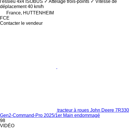
l'essieu
4x4
ISOBUS
✓
Attelage trois-points
✓
Vitesse de
déplacement
40 km/h
France, HUTTENHEIM
FCE
Contacter le vendeur
tracteur à roues John Deere 7R330
Gen2-Command-Pro 2025/1er Main endommagé
98
VIDÉO