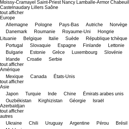
Moissy-Cramayel
Saint-Priest
Nancy
Lamballe-Armor
Chabeuil
Castelnaudary
Lillers
Saône
tout afficher
Europe
Allemagne
Pologne
Pays-Bas
Autriche
Norvège
Danemark
Roumanie
Royaume-Uni
Hongrie
Lituanie
Belgique
Italie
Suède
République tchèque
Portugal
Slovaquie
Espagne
Finlande
Lettonie
Bulgarie
Estonie
Grèce
Luxembourg
Slovénie
Irlande
Croatie
Serbie
tout afficher
Amérique
Mexique
Canada
États-Unis
tout afficher
Asie
Japon
Turquie
Inde
Chine
Émirats arabes unis
Ouzbékistan
Kirghizistan
Géorgie
Israël
Azerbaïdjan
tout afficher
autres
Ukraine
Chili
Uruguay
Argentine
Pérou
Brésil