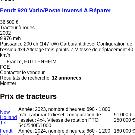
Fendt 920 Vario/Poste Inversé A Réparer
36 500 €
Tracteur à roues
2002
9 976 m/h
Puissance
200 ch (147 kW)
Carburant
diesel
Configuration de
l'essieu
4x4
Attelage trois-points
✓
Vitesse de déplacement
40
km/h
France, HUTTENHEIM
FCE
Contacter le vendeur
Résultats de recherche:
12 annonces
Montrer
Prix de tracteurs
Année: 2023, nombre d'heures: 690 - 1 800
New
m/h, carburant: diesel, configuration de
91 000 € -
Holland
l'essieu: 4x4, Vitesse de rotation PTO:
250 000 €
T7
540/540E/1000
Fendt
Année: 2024, nombre d'heures: 660 - 1 200
180 000 €