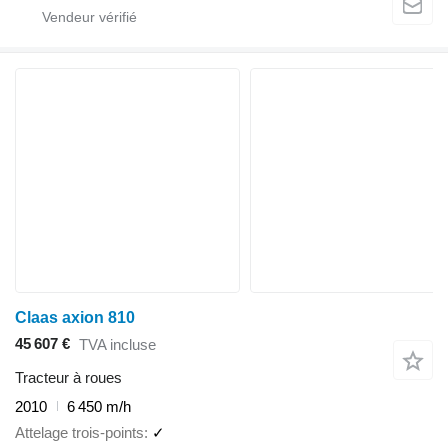
Claas axion 810
45 607 €
TVA incluse
Tracteur à roues
2010
6 450 m/h
Attelage trois-points
✓