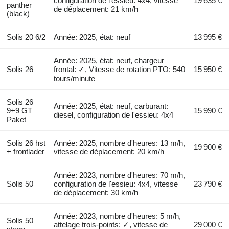
configuration de l'essieu: 4x4, vitesse
19 635 €
panther
de déplacement: 21 km/h
(black)
Solis 20 6/2
Année: 2025, état: neuf
13 995 €
Année: 2025, état: neuf, chargeur
Solis 26
frontal: ✓, Vitesse de rotation PTO: 540
15 950 €
tours/minute
Solis 26
Année: 2025, état: neuf, carburant:
9+9 GT
15 990 €
diesel, configuration de l'essieu: 4x4
Paket
Solis 26 hst
Année: 2025, nombre d'heures: 13 m/h,
19 900 €
+ frontlader
vitesse de déplacement: 20 km/h
Année: 2023, nombre d'heures: 70 m/h,
Solis 50
configuration de l'essieu: 4x4, vitesse
23 790 €
de déplacement: 30 km/h
Année: 2023, nombre d'heures: 5 m/h,
Solis 50
attelage trois-points: ✓, vitesse de
29 000 €