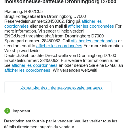
moissonneuse-batteuse Dronningborg D7000
Placering: HB02C05
Brugt Forlagsaksel fra Dronningborg D7000
Reservedelsnummer:28450062. Ring på
afficher les
coordonnées
eller send en mail til
afficher les coordonnées
For
mere information. Vi sender til hele verden!
ENG:Used threshing shaft from Dronningborg D7000
Spare part number: 28450062. Call
afficher les coordonnées
or
send an email to
afficher les coordonnées
For more information.
We ship worldwide!
Deutsch:Gebrauchte Dreschwelle von Dronningborg D7000
Ersatzteilnummer: 28450062. Für weitere Informationen rufen
Sie
afficher les coordonnées
an oder senden Sie eine E-Mail an
afficher les coordonnées
. Wir versenden weltweit!
Demander des informations supplémentaires
Important
Description est fournie par le vendeur. Veuillez vérifier tous les
détails directement auprès du vendeur.