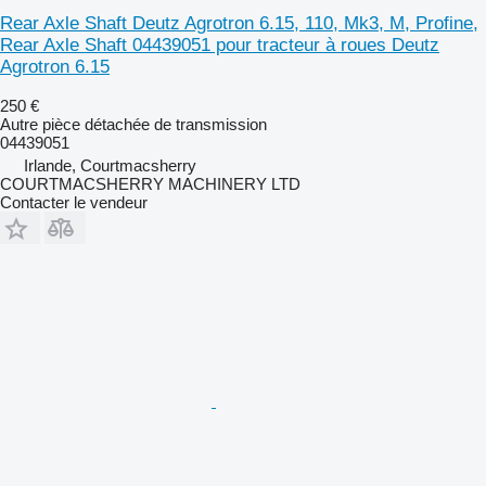
Rear Axle Shaft Deutz Agrotron 6.15, 110, Mk3, M, Profine,
Rear Axle Shaft 04439051 pour tracteur à roues Deutz
Agrotron 6.15
250 €
Autre pièce détachée de transmission
04439051
Irlande, Courtmacsherry
COURTMACSHERRY MACHINERY LTD
Contacter le vendeur