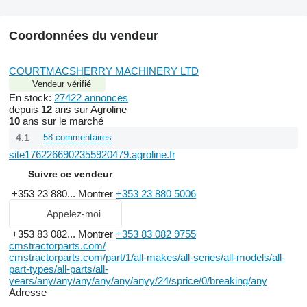
Coordonnées du vendeur
COURTMACSHERRY MACHINERY LTD
Vendeur vérifié
En stock:
27422 annonces
depuis
12
ans sur Agroline
10
ans sur le marché
4.1
58 commentaires
site1762266902355920479.agroline.fr
Suivre ce vendeur
+353 23 880...
Montrer
+353 23 880 5006
Appelez-moi
+353 83 082...
Montrer
+353 83 082 9755
cmstractorparts.com/
cmstractorparts.com/part/1/all-makes/all-series/all-models/all-
part-types/all-parts/all-
years/any/any/any/any/any/anyy/24/sprice/0/breaking/any
Adresse