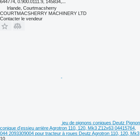
644774, 0.900.0111.9, 145834,...
Irlande, Courtmacsherry
COURTMACSHERRY MACHINERY LTD
Contacter le vendeur
jeu de pignons coniques Deutz Pignon
conique d'essieu arrière Agrotron 110, 120, Mk3 Z12x63 04415764,
044 2093309004 pour tracteur à roues Deutz Agrotron 110, 120, Mk3
10