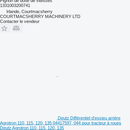
Pignon de boîte de vitesses
1331003200741
Irlande, Courtmacsherry
COURTMACSHERRY MACHINERY LTD
Contacter le vendeur
Deutz Différentiel d'essieu arrière
Agrotron 110, 115, 120, 135 04417597, 044 pour tracteur à roues
Deutz Agrotron 110, 115, 120, 135