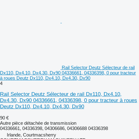
Rail Selector Deutz Sélecteur de rail
Dx110, Dx4.10, Dx4.30, Dx90 04336661, 04336398, 0 pour tracteur
à roues Deutz Dx110, Dx4.10, Dx4.30, Dx90
4
Rail Selector Deutz Sélecteur de rail Dx110, Dx4.10,
Dx4.30, Dx90 04336661, 04336398, 0 pour tracteur à roues
Deutz Dx110, Dx4.10, Dx4.30, Dx90
90 €
Autre pièce détachée de transmission
04336661, 04336398, 04306686, 04306688 04336398
Irlande, Courtmacsherry