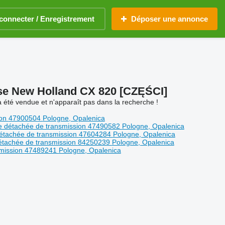
connecter / Enregistrement
Déposer une annonce
se New Holland CX 820 [CZĘŚCI]
 été vendue et n'apparaît pas dans la recherche !
ion
47900504
Pologne, Opalenica
e détachée de transmission
47490582
Pologne, Opalenica
détachée de transmission
47604284
Pologne, Opalenica
étachée de transmission
84250239
Pologne, Opalenica
smission
47489241
Pologne, Opalenica