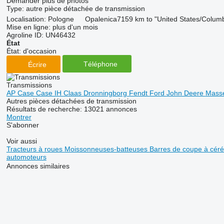
Demander plus de photos
Type:
autre pièce détachée de transmission
Localisation:
Pologne
Opalenica
7159 km to "United States/Colum
Mise en ligne:
plus d'un mois
Agroline ID:
UN46432
État
État:
d'occasion
Téléphone
Écrire
Transmissions
AP
Case
Case IH
Claas
Dronningborg
Fendt
Ford
John Deere
Mass
Autres pièces détachées de transmission
Résultats de recherche:
13021 annonces
Montrer
S'abonner
Voir aussi
Tracteurs à roues
Moissonneuses-batteuses
Barres de coupe à cér
automoteurs
Annonces similaires