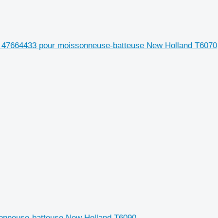
 47664433 pour moissonneuse-batteuse New Holland T6070
onneuse-batteuse New Holland T6090