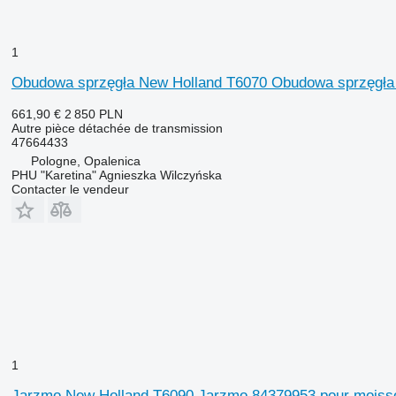
1
Obudowa sprzęgła New Holland T6070 Obudowa sprzęgła
661,90 €
2 850 PLN
Autre pièce détachée de transmission
47664433
Pologne, Opalenica
PHU "Karetina" Agnieszka Wilczyńska
Contacter le vendeur
1
Jarzmo New Holland T6090 Jarzmo 84379953 pour moiss