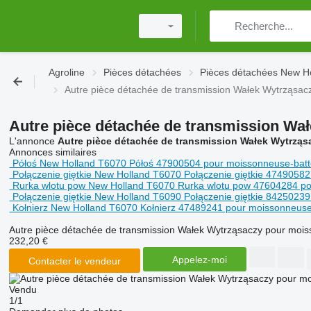
Agroline
Pièces détachées
Pièces détachées New H
Autre pièce détachée de transmission Wałek Wytrząsa
Autre pièce détachée de transmission Wa
L'annonce
Autre pièce détachée de transmission Wałek Wytrzą
Annonces similaires
Półoś New Holland T6070 Półoś 47900504 pour moissonneuse-bat
Połączenie giętkie New Holland T6070 Połączenie giętkie 474905
Rurka wlotu pow New Holland T6070 Rurka wlotu pow 47604284 p
Połączenie giętkie New Holland T6090 Połączenie giętkie 842502
Kołnierz New Holland T6070 Kołnierz 47489241 pour moissonneus
Autre pièce détachée de transmission Wałek Wytrząsaczy pour moi
232,20 €
Appelez-moi
Contacter le vendeur
Vendu
1/1