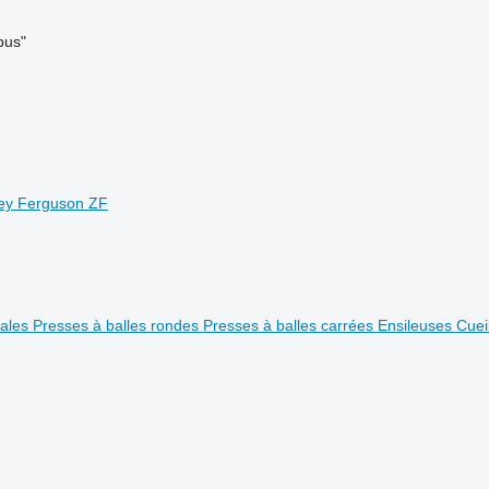
bus"
ey Ferguson
ZF
éales
Presses à balles rondes
Presses à balles carrées
Ensileuses
Cuei