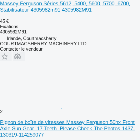
Massey Ferguson Séries 5612, 5400, 5600, 5700, 6700,
Stabilisateur 4305982m91 4305982M91
45 €
Fixations
4305982M91
Irlande, Courtmacsherry
COURTMACSHERRY MACHINERY LTD
Contacter le vendeur
2
Pignon de boîte de vitesses Massey Ferguson 50hx Front
Axle Sun Gear. 17 Teeth. Please Check The Photos 1437-
130319-114259077