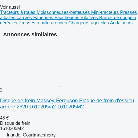
Voir aussi
Tracteurs à roues
Moissonneuses-batteuses
Mini-tracteurs
Presses
à balles carrées
Faneuses
Faucheuses rotatives
Barres de coupe à
céréales
Presses à balles rondes
Chargeurs agricoles
Andaineurs
Annonces similaires
2
Disque de frein Massey Ferguson Plaque de frein d'essieu
arrière 2620 1610205m2 1610205M2
45 €
Disque de frein
1610205M2
Irlande, Courtmacsherry