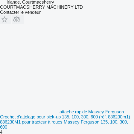
Irlande, Courtmacsherry
COURTMACSHERRY MACHINERY LTD
Contacter le vendeur
attache rapide Massey Ferguson
Crochet d'attelage pour pick-up 135, 100, 300, 600 (réf. 886230m1)
886230M1 pour tracteur à roues Massey Ferguson 135, 100, 300,
600
4