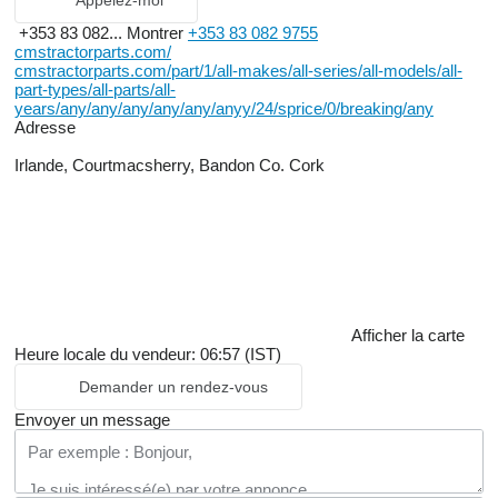
Appelez-moi
+353 83 082...
Montrer
+353 83 082 9755
cmstractorparts.com/
cmstractorparts.com/part/1/all-makes/all-series/all-models/all-
part-types/all-parts/all-
years/any/any/any/any/any/anyy/24/sprice/0/breaking/any
Adresse
Irlande, Courtmacsherry, Bandon Co. Cork
Afficher la carte
Heure locale du vendeur: 06:57 (IST)
Demander un rendez-vous
Envoyer un message