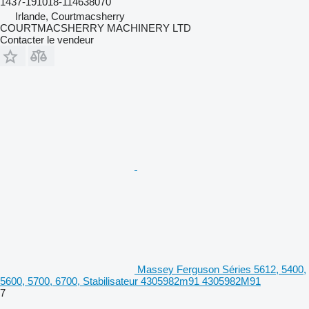
1437-191018-114638070
Irlande, Courtmacsherry
COURTMACSHERRY MACHINERY LTD
Contacter le vendeur
Massey Ferguson Séries 5612, 5400,
5600, 5700, 6700, Stabilisateur 4305982m91 4305982M91
7