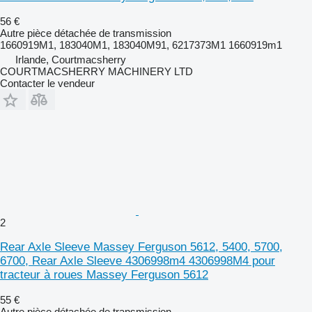
56 €
Autre pièce détachée de transmission
1660919M1, 183040M1, 183040M91, 6217373M1 1660919m1
Irlande, Courtmacsherry
COURTMACSHERRY MACHINERY LTD
Contacter le vendeur
2
Rear Axle Sleeve Massey Ferguson 5612, 5400, 5700,
6700, Rear Axle Sleeve 4306998m4 4306998M4 pour
tracteur à roues Massey Ferguson 5612
55 €
Autre pièce détachée de transmission