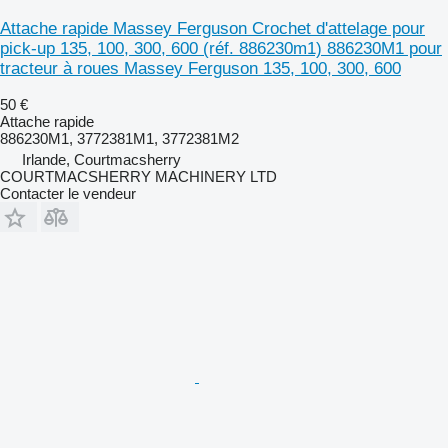
Attache rapide Massey Ferguson Crochet d'attelage pour
pick-up 135, 100, 300, 600 (réf. 886230m1) 886230M1 pour
tracteur à roues Massey Ferguson 135, 100, 300, 600
50 €
Attache rapide
886230M1, 3772381M1, 3772381M2
Irlande, Courtmacsherry
COURTMACSHERRY MACHINERY LTD
Contacter le vendeur