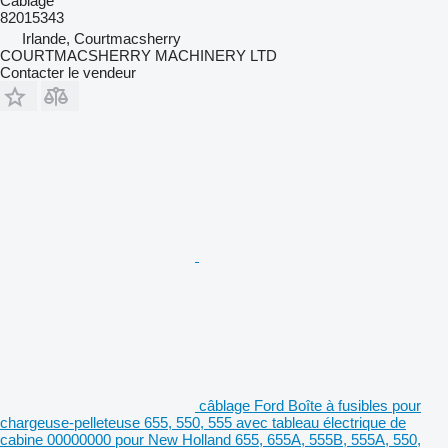
Câblage
82015343
Irlande, Courtmacsherry
COURTMACSHERRY MACHINERY LTD
Contacter le vendeur
câblage Ford Boîte à fusibles pour
chargeuse-pelleteuse 655, 550, 555 avec tableau électrique de
cabine 00000000 pour New Holland 655, 655A, 555B, 555A, 550,