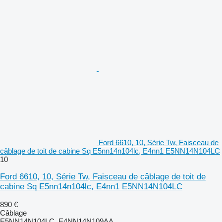
Ford 6610, 10, Série Tw, Faisceau de
câblage de toit de cabine Sq E5nn14n104lc, E4nn1 E5NN14N104LC
10
Ford 6610, 10, Série Tw, Faisceau de câblage de toit de
cabine Sq E5nn14n104lc, E4nn1 E5NN14N104LC
890 €
Câblage
E5NN14N104LC, E4NN14N109AA