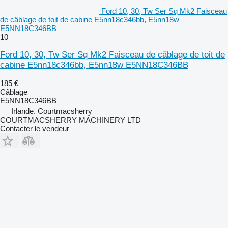
Ford 10, 30, Tw Ser Sq Mk2 Faisceau
de câblage de toit de cabine E5nn18c346bb, E5nn18w
E5NN18C346BB
10
Ford 10, 30, Tw Ser Sq Mk2 Faisceau de câblage de toit de
cabine E5nn18c346bb, E5nn18w E5NN18C346BB
185 €
Câblage
E5NN18C346BB
Irlande, Courtmacsherry
COURTMACSHERRY MACHINERY LTD
Contacter le vendeur