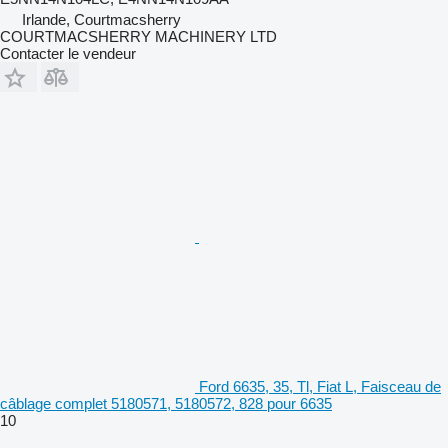
Irlande, Courtmacsherry
COURTMACSHERRY MACHINERY LTD
Contacter le vendeur
Ford 6635, 35, Tl, Fiat L, Faisceau de
câblage complet 5180571, 5180572, 828 pour 6635
10