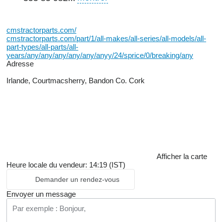
cmstractorparts.com/
cmstractorparts.com/part/1/all-makes/all-series/all-models/all-
part-types/all-parts/all-
years/any/any/any/any/any/anyy/24/sprice/0/breaking/any
Adresse
Irlande, Courtmacsherry, Bandon Co. Cork
Afficher la carte
Heure locale du vendeur: 14:19 (IST)
Demander un rendez-vous
Envoyer un message