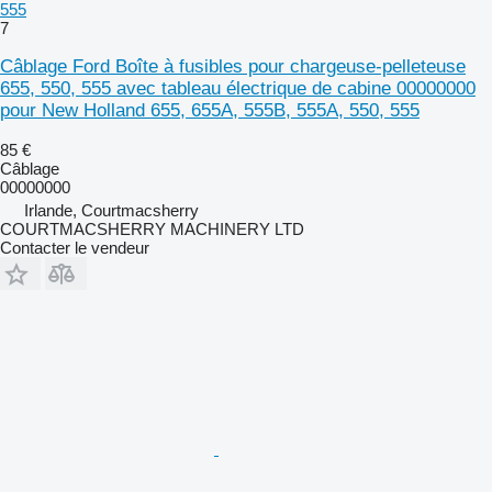
555
7
Câblage Ford Boîte à fusibles pour chargeuse-pelleteuse
655, 550, 555 avec tableau électrique de cabine 00000000
pour New Holland 655, 655A, 555B, 555A, 550, 555
85 €
Câblage
00000000
Irlande, Courtmacsherry
COURTMACSHERRY MACHINERY LTD
Contacter le vendeur