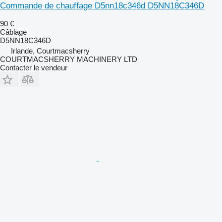
Commande de chauffage D5nn18c346d D5NN18C346D
90 €
Câblage
D5NN18C346D
Irlande, Courtmacsherry
COURTMACSHERRY MACHINERY LTD
Contacter le vendeur