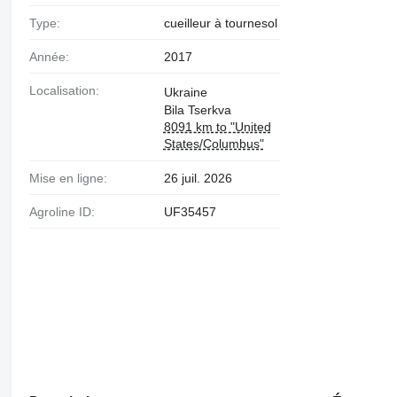
Type:
cueilleur à tournesol
Année:
2017
Localisation:
Ukraine
Bila Tserkva
8091 km to "United
States/Columbus"
Mise en ligne:
26 juil. 2026
Agroline ID:
UF35457