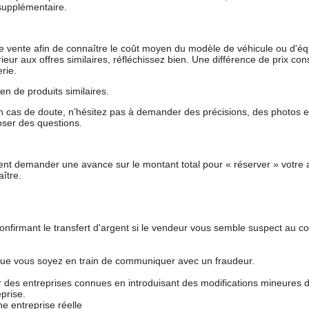
supplémentaire.
 de vente afin de connaître le coût moyen du modèle de véhicule ou d'
férieur aux offres similaires, réfléchissez bien. Une différence de prix co
rie.
en de produits similaires.
 cas de doute, n’hésitez pas à demander des précisions, des photos 
oser des questions.
nt demander une avance sur le montant total pour « réserver » votre a
ître.
nfirmant le transfert d'argent si le vendeur vous semble suspect au c
que vous soyez en train de communiquer avec un fraudeur.
ur des entreprises connues en introduisant des modifications mineures 
prise.
e entreprise réelle