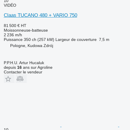
10
VIDÉO
Claas TUCANO 480 + VARIO 750
81 500 €
HT
Moissonneuse-batteuse
2 236 m/h
Puissance
350 ch (257 kW)
Largeur de couverture
7,5 m
Pologne, Kudowa Zdrój
P.P.H.U. Artur Hucaluk
depuis
16
ans sur Agroline
Contacter le vendeur
10