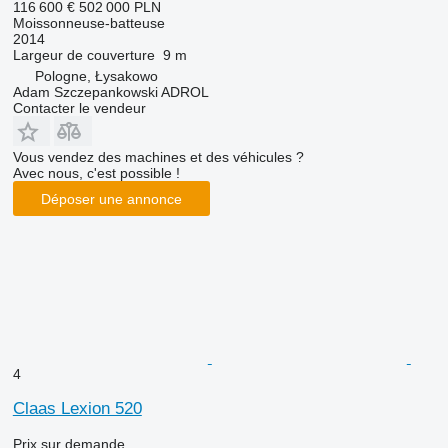
116 600 €
502 000 PLN
Moissonneuse-batteuse
2014
Largeur de couverture
9 m
Pologne, Łysakowo
Adam Szczepankowski ADROL
Contacter le vendeur
Vous vendez des machines et des véhicules ?
Avec nous, c'est possible !
Déposer une annonce
4
Claas Lexion 520
Prix sur demande