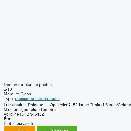
Demander plus de photos
1/19
Marque:
Claas
Type:
moissonneuse-batteuse
Localisation:
Pologne
Opalenica
7159 km to "United States/Colum
Mise en ligne:
plus d'un mois
Agroline ID:
BN46432
État
État:
d'occasion
Téléphone