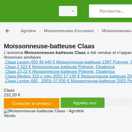
Agroline
Moissonneuses d'occasion
Moissonneuses-
Moissonneuse-batteuse Claas
L'annonce
Moissonneuse-batteuse Claas
a été vendue et n'appara
Annonces similaires
Claas Lexion 450
46 440 €
Moissonneuse-batteuse
1997
Pologne, 
Claas
2 322 €
Moissonneuse-batteuse
Pologne, Opalenica
Claas
23,22 €
Moissonneuse-batteuse
Pologne, Opalenica
Claas Medion 310 z roku 2002
57 130 €
Moissonneuse-batteuse
2
Claas Lexion 480 , 2002r
57 830 €
Moissonneuse-batteuse
2002
Po
Claas
232,20 €
Appelez-moi
Contacter le vendeur
Vendu