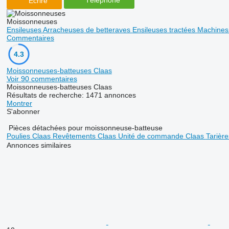
Écrire
Moissonneuses
Ensileuses
Arracheuses de betteraves
Ensileuses tractées
Machines d
Commentaires
4.3
Moissonneuses-batteuses Claas
Voir 90 commentaires
Moissonneuses-batteuses Claas
Résultats de recherche:
1471 annonces
Montrer
S'abonner
Pièces détachées pour moissonneuse-batteuse
Poulies Claas
Revêtements Claas
Unité de commande Claas
Tarièr
Annonces similaires