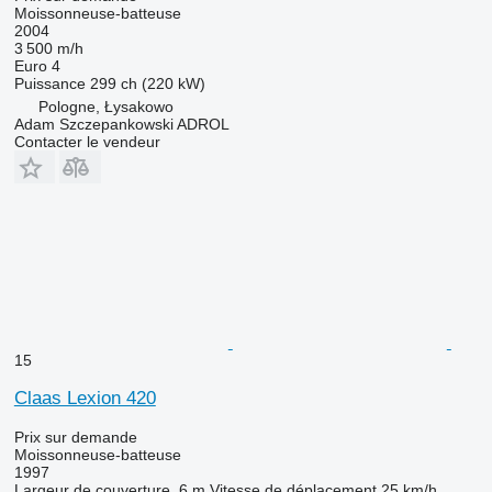
Moissonneuse-batteuse
2004
3 500 m/h
Euro 4
Puissance
299 ch (220 kW)
Pologne, Łysakowo
Adam Szczepankowski ADROL
Contacter le vendeur
15
Claas Lexion 420
Prix sur demande
Moissonneuse-batteuse
1997
Largeur de couverture
6 m
Vitesse de déplacement
25 km/h