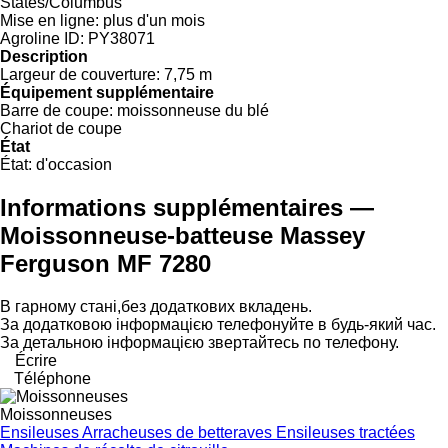
States/Columbus"
Mise en ligne:
plus d'un mois
Agroline ID:
PY38071
Description
Largeur de couverture:
7,75 m
Équipement supplémentaire
Barre de coupe:
moissonneuse du blé
Chariot de coupe
État
État:
d'occasion
Informations supplémentaires —
Moissonneuse-batteuse Massey
Ferguson MF 7280
В гарному стані,без додаткових вкладень.
За додатковою інформацією телефонуйте в будь-який час.
За детальною інформацією звертайтесь по телефону.
Écrire
Téléphone
Moissonneuses
Ensileuses
Arracheuses de betteraves
Ensileuses tractées