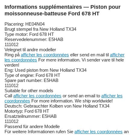
Informations supplémentaires — Piston pour
moissonneuse-batteuse Ford 678 HT
Placering: HE04N04
Brugt stempel fra New Holland TX34
Type motor: Ford 678 HT
Reservedelenummer: E5HAB
111012
Velegnet til andre modeller
Ring på
afficher les coordonnées
eller send en mail til
afficher
les coordonnées
For mere information. Vi sender vare til hele
verden!
Eng: Used piston from New Holland TX34
Type of engine: Ford 678 HT
Spare part number: E5HAB
111012
Suitable for other models
Call
afficher les coordonnées
or send an email to
afficher les
coordonnées
For more information. We ship worldwide!
Deutsch: Gebrauchter Kolben von New Holland TX34
Motortyp: Ford 678 HT
Ersatzteilnummer: E5HAB
111012
Passend für andere Modelle
Für weitere Informationen rufen Sie
afficher les coordonnées
an