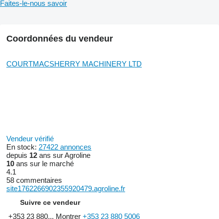
Faites-le-nous savoir
Coordonnées du vendeur
COURTMACSHERRY MACHINERY LTD
Vendeur vérifié
En stock:
27422 annonces
depuis
12
ans sur Agroline
10
ans sur le marché
4.1
58 commentaires
site1762266902355920479.agroline.fr
Suivre ce vendeur
+353 23 880...
Montrer
+353 23 880 5006