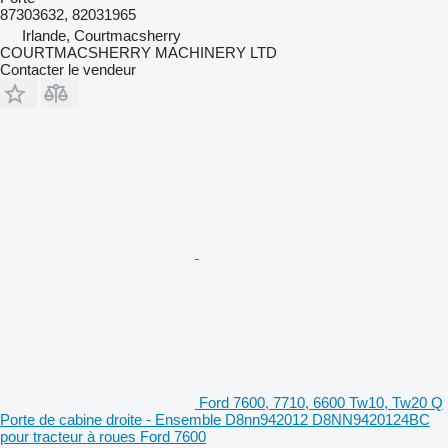
87303632, 82031965
Irlande, Courtmacsherry
COURTMACSHERRY MACHINERY LTD
Contacter le vendeur
Ford 7600, 7710, 6600 Tw10, Tw20 Q
Porte de cabine droite - Ensemble D8nn942012 D8NN9420124BC
pour tracteur à roues Ford 7600