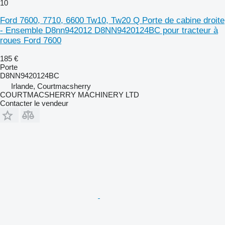
10
Ford 7600, 7710, 6600 Tw10, Tw20 Q Porte de cabine droite
- Ensemble D8nn942012 D8NN9420124BC pour tracteur à
roues Ford 7600
185 €
Porte
D8NN9420124BC
Irlande, Courtmacsherry
COURTMACSHERRY MACHINERY LTD
Contacter le vendeur