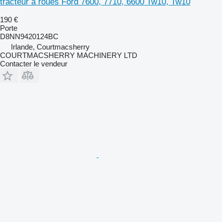
tracteur à roues Ford 7600, 7710, 6600 Tw10, Tw10
190 €
Porte
D8NN9420124BC
Irlande, Courtmacsherry
COURTMACSHERRY MACHINERY LTD
Contacter le vendeur