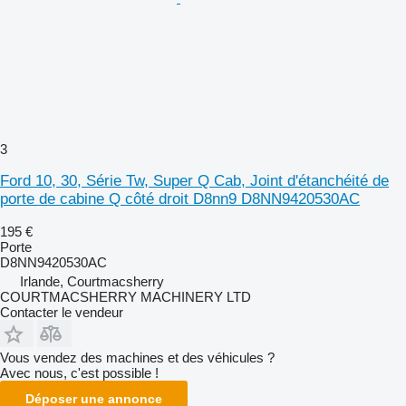
3
Ford 10, 30, Série Tw, Super Q Cab, Joint d'étanchéité de
porte de cabine Q côté droit D8nn9 D8NN9420530AC
195 €
Porte
D8NN9420530AC
Irlande, Courtmacsherry
COURTMACSHERRY MACHINERY LTD
Contacter le vendeur
Vous vendez des machines et des véhicules ?
Avec nous, c'est possible !
Déposer une annonce