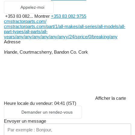
Appelez-moi
+353 83 082...
Montrer
+353 83 082 9755
cmstractorparts.com/
cmstractorparts.com/part/1/all-makes/all-series/all-models/all-
part-types/all-parts/all-
years/any/any/any/any/any/anyy/24/sprice/0/breaking/any
Adresse
Irlande, Courtmacsherry, Bandon Co. Cork
Afficher la carte
Heure locale du vendeur: 04:41 (IST)
Demander un rendez-vous
Envoyer un message