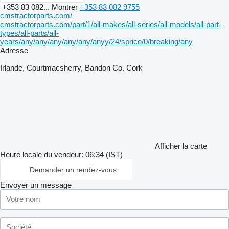
+353 83 082...
Montrer
+353 83 082 9755
cmstractorparts.com/
cmstractorparts.com/part/1/all-makes/all-series/all-models/all-part-
types/all-parts/all-
years/any/any/any/any/any/anyy/24/sprice/0/breaking/any
Adresse
Irlande, Courtmacsherry, Bandon Co. Cork
Afficher la carte
Heure locale du vendeur: 06:34 (IST)
Demander un rendez-vous
Envoyer un message