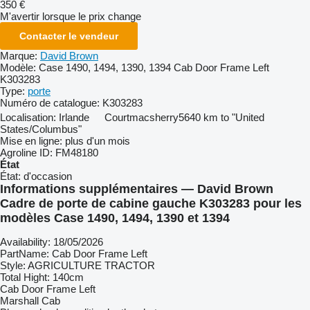
350 €
M'avertir lorsque le prix change
Contacter le vendeur
Marque:
David Brown
Modèle:
Case 1490, 1494, 1390, 1394 Cab Door Frame Left
K303283
Type:
porte
Numéro de catalogue:
K303283
Localisation:
Irlande
Courtmacsherry
5640 km to "United
States/Columbus"
Mise en ligne:
plus d'un mois
Agroline ID:
FM48180
État
État:
d'occasion
Informations supplémentaires — David Brown
Cadre de porte de cabine gauche K303283 pour les
modèles Case 1490, 1494, 1390 et 1394
Availability: 18/05/2026
PartName: Cab Door Frame Left
Style: AGRICULTURE TRACTOR
Total Hight: 140cm
Cab Door Frame Left
Marshall Cab