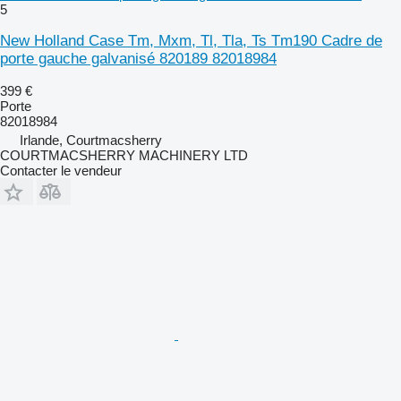
5
New Holland Case Tm, Mxm, Tl, Tla, Ts Tm190 Cadre de
porte gauche galvanisé 820189 82018984
399 €
Porte
82018984
Irlande, Courtmacsherry
COURTMACSHERRY MACHINERY LTD
Contacter le vendeur