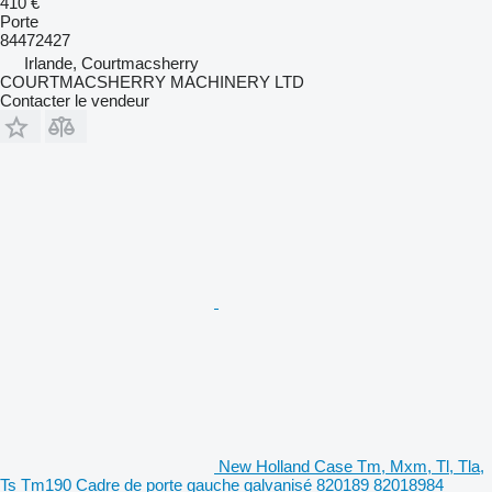
410 €
Porte
84472427
Irlande, Courtmacsherry
COURTMACSHERRY MACHINERY LTD
Contacter le vendeur
New Holland Case Tm, Mxm, Tl, Tla,
Ts Tm190 Cadre de porte gauche galvanisé 820189 82018984