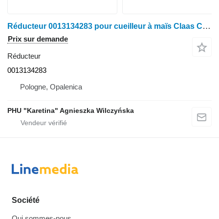
Réducteur 0013134283 pour cueilleur à maïs Claas Conspeed 8-75 FC przystawka do kukurydzy
Prix sur demande
Réducteur
0013134283
Pologne, Opalenica
PHU "Karetina" Agnieszka Wilczyńska
Société
Qui sommes-nous