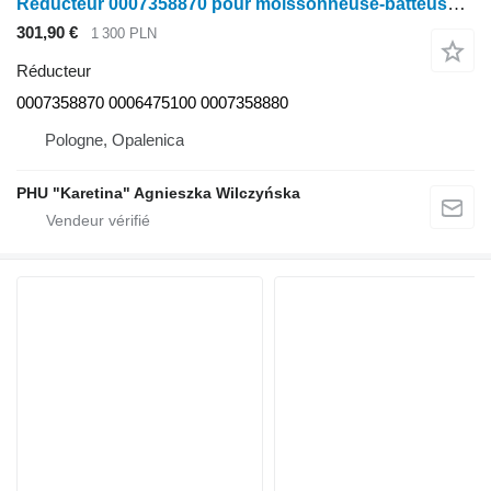
Réducteur 0007358870 pour moissonneuse-batteuse Claas Lexion Tucano
301,90 €
1 300 PLN
Réducteur
0007358870 0006475100 0007358880
Pologne, Opalenica
PHU "Karetina" Agnieszka Wilczyńska