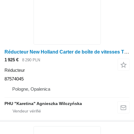
Réducteur New Holland Carter de boîte de vitesses T6010 T6090 T6070 87574045 pour tracteur à roues New Holland T6010 T6090 T6070
1 925 €
8 290 PLN
Réducteur
87574045
Pologne, Opalenica
PHU "Karetina" Agnieszka Wilczyńska