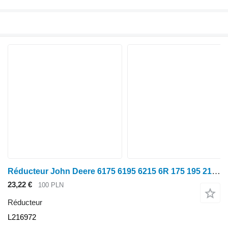
Réducteur John Deere 6175 6195 6215 6R 175 195 215 Carter de transmission finale Chapeau L216972 pour tracteur à roues John Deere 6175 6195 6215 6R 175 195 215
23,22 €
100 PLN
Réducteur
L216972