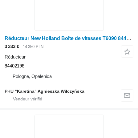
Réducteur New Holland Boîte de vitesses T6090 84402198 pour tracteur à roues New Holland T6090
3 333 €
14 350 PLN
Réducteur
84402198
Pologne, Opalenica
PHU "Karetina" Agnieszka Wilczyńska