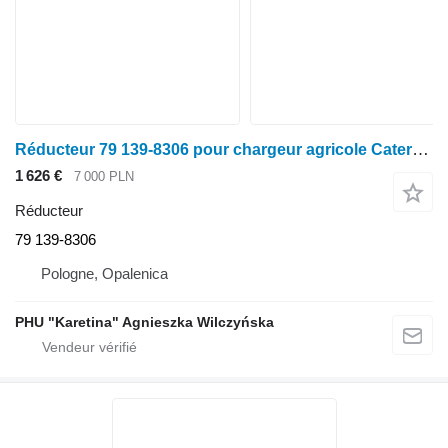
Réducteur 79 139-8306 pour chargeur agricole Caterpillar TH62 TH63 TH82 TH103 TH83
1 626 €
7 000 PLN
Réducteur
79 139-8306
Pologne, Opalenica
PHU "Karetina" Agnieszka Wilczyńska