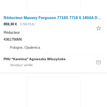
Réducteur Massey Ferguson 7718S 7718 S 1804A DYNA 6 Multiplicateur de porteuse PIÈCES 4361756M6 pour tracteur à roues Massey Ferguson 7718S
859,30 €
3 700 PLN
Réducteur
4361756M6
Pologne, Opalenica
PHU "Karetina" Agnieszka Wilczyńska