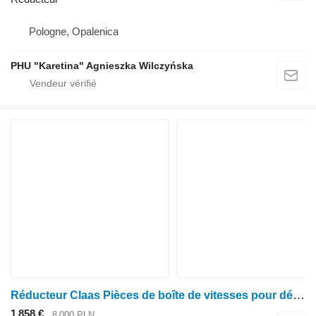
Pologne, Opalenica
PHU "Karetina" Agnieszka Wilczyńska
Réducteur Claas Pièces de boîte de vitesses pour débroussailleuse Lexion 2082010 0006375341 0006699 pour Claas
1 858 €
8 000 PLN