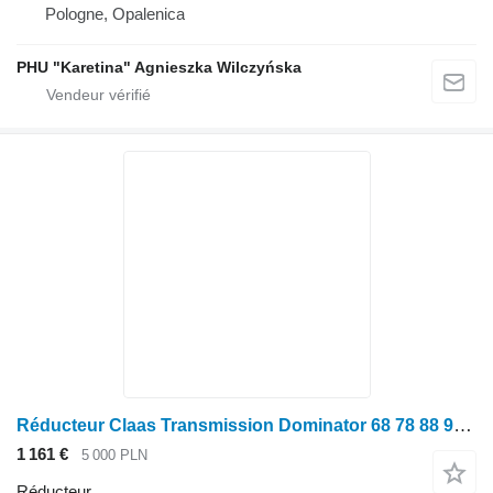
Pologne, Opalenica
PHU "Karetina" Agnieszka Wilczyńska
Réducteur Claas Transmission Dominator 68 78 88 98 118 Mega 202 204 208 218 pour moissonneuse-batteuse Claas Dominator 68 78 88 98 118 Mega 202 204 208 218
1 161 €
5 000 PLN
Réducteur